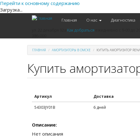
Перейти к основному содержанию
Загрузка...
Главная
О нас
Диагностика
ул. 22 декабря 92а
Как добраться
ежедневно
с 9-00 до 2
386-000
ГЛАВНАЯ
АМОРТИЗАТОРЫ В ОМСКЕ
КУПИТЬ АМОРТИЗАТОР RENA
Купить амортизатор
Артикул
Доставка
54303JY01B
6 дней
Описание:
Нет описания