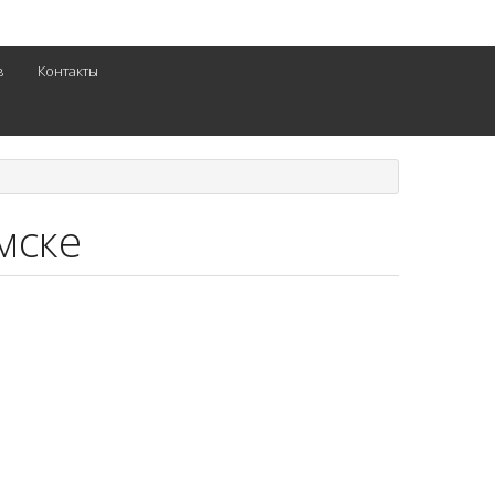
в
Контакты
мске