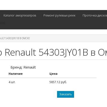
Каталог амортизатров
Ремонт рулевых реек
Проточка диско
0-00
ULT 54303JY01B В ОМСКЕ
 Renault 54303JY01B в О
Бренд: Renault
Наличие
Цена
4 шт.
5857.12 руб.
Заказать