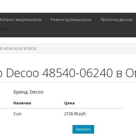
Каталог амортизатров
Ремонт рулевых реек
Проточка дисков
0-00
O 48540-06240 В ОМСКЕ
р Decoo 48540-06240 в О
Бренд: Decoo
Наличие
Цена
3 шт.
2728.98 руб.
Заказать