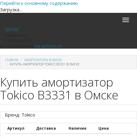
Перейти к основному содержанию
Загрузка...
Toggle
naviga
386-000
ежедневно
с 9-00 до 20-00
ул. 22 декабря 92а
Как добраться
ГЛАВНАЯ
АМОРТИЗАТОРЫ В ОМСКЕ
КУПИТЬ АМОРТИЗАТОР TOKICO B3331 В ОМСКЕ
Купить амортизатор
Tokico B3331 в Омске
Бренд: Tokico
Артикул
Доставка
Наличие
Цена