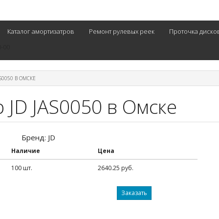
Каталог амортизатров
Ремонт рулевых реек
Проточка диско
0-00
S0050 В ОМСКЕ
 JD JAS0050 в Омске
Бренд: JD
Наличие
Цена
100 шт.
2640.25 руб.
Заказать