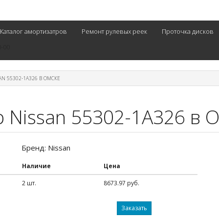
Каталог амортизатров
Ремонт рулевых реек
Проточка дисков
0-00
AN 55302-1A326 В ОМСКЕ
 Nissan 55302-1A326 в 
Бренд: Nissan
Наличие
Цена
2 шт.
8673.97 руб.
Заказать