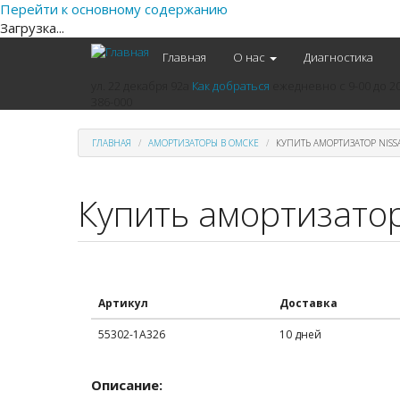
Перейти к основному содержанию
Загрузка...
Главная
О нас
Диагностика
ул. 22 декабря 92а
Как добраться
ежедневно
с 9-00 до 2
386-000
ГЛАВНАЯ
АМОРТИЗАТОРЫ В ОМСКЕ
КУПИТЬ АМОРТИЗАТОР NISS
Купить амортизатор
Артикул
Доставка
55302-1A326
10 дней
Описание: