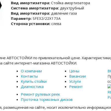
Вид амортизатора:
Стойка амортизатора
Система амортизатора:
двухтрубный
Вид амортизатора:
давление газа
Параметр:
SFE32/22X173A
Сторона установки:
слева
зине АВТОСТОЙКИ по привлекательной цене. Характеристики
на сайте интернет-магазина АВТОСТОЙКИ.
О компании
Цены
В
Контакты
Вакансии
П
Купить стойки
Услуги
с
Диагностика
Ремонт
R
Ремонт рулевых реек
Р
Проточка тормозных дисков
, размещенная на сайте, носит исключительно информацион