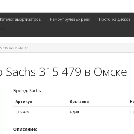
Каталог амортизатров
Ремонт рулевых реек
Проточка дисков
0-00
S 315 479 В ОМСКЕ
 Sachs 315 479 в Омске
Бренд: Sachs
Артикул
Доставка
Н
315 479
4 дня
1 
Описание: