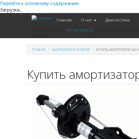
Перейти к основному содержанию
Загрузка...
Главная
О нас
Диагностика
ул. 22 декабря 92а
Как добраться
ежедневно
с 9-00 до 2
386-000
ГЛАВНАЯ
АМОРТИЗАТОРЫ В ОМСКЕ
КУПИТЬ АМОРТИЗАТОР SACH
Купить амортизатор