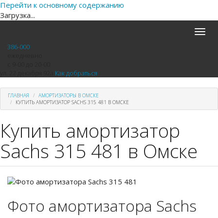
Перейти к основному содержанию
Загрузка...
Toggle
naviga
386-000
ежедневно
с 9-00 до 20-00
ул. 22 декабря 92а
Как добраться
ГЛАВНАЯ
АМОРТИЗАТОРЫ В ОМСКЕ
КУПИТЬ АМОРТИЗАТОР SACHS 315 481 В ОМСКЕ
Купить амортизатор
Sachs 315 481 в Омске
Фото амортизатора Sachs