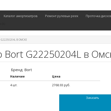
Каталог амортизатров
Ремонт рулевых реек
Проточка диско
0-00
 G22250204L В ОМСКЕ
 Bort G22250204L в Омс
Бренд: Bort
Наличие
Цена
4 шт.
2768.93 руб.
Заказать