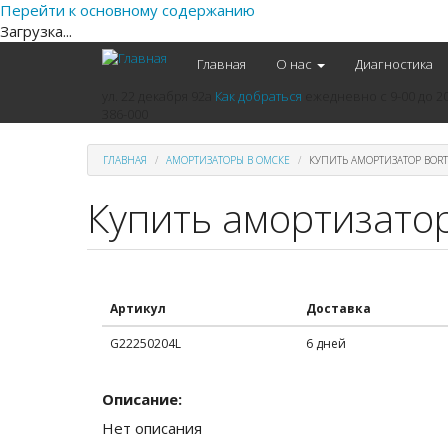
Перейти к основному содержанию
Загрузка...
Главная
О нас
Диагностика
ул. 22 декабря 92а
Как добраться
ежедневно
с 9-00 до 2
386-000
ГЛАВНАЯ
АМОРТИЗАТОРЫ В ОМСКЕ
КУПИТЬ АМОРТИЗАТОР BORT
Купить амортизатор
Артикул
Доставка
G22250204L
6 дней
Описание:
Нет описания