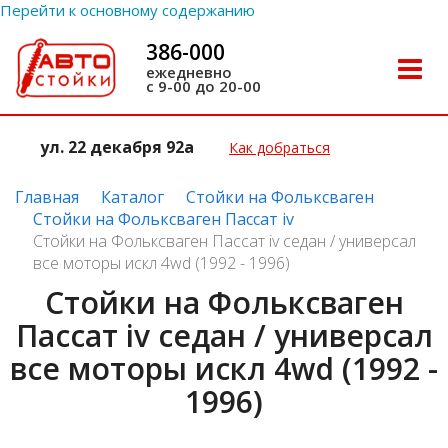
Перейти к основному содержанию
386-000
Toggle
ежедневно
с 9-00 до 20-00
naviga
ул. 22 декабря 92а
Как добраться
Главная
Каталог
Стойки на Фольксваген
Стойки на Фольксваген Пассат iv
Стойки на Фольксваген Пассат iv седан / универсал
все моторы искл 4wd (1992 - 1996)
Стойки на Фольксваген
Пассат iv седан / универсал
все моторы искл 4wd (1992 -
1996)