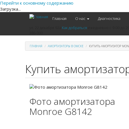
Перейти к основному содержанию
Загрузка...
Главная
О нас
Диагностика
ул. 22 декабря 92а
Как добраться
ежедневно
с 9-00 до 2
386-000
ГЛАВНАЯ
АМОРТИЗАТОРЫ В ОМСКЕ
КУПИТЬ АМОРТИЗАТОР MON
Купить амортизато
Фото амортизатора
Monroe G8142