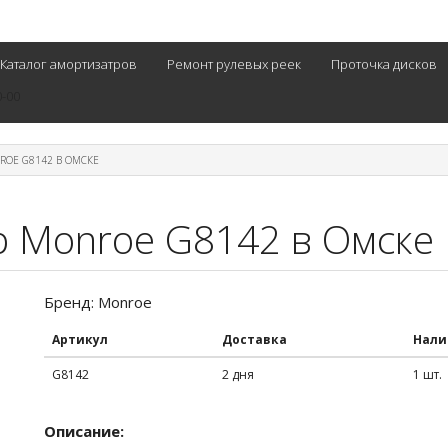
Каталог амортизатров
Ремонт рулевых реек
Проточка дисков
0-00
ROE G8142 В ОМСКЕ
р Monroe G8142 в Омске
Бренд: Monroe
Артикул
Доставка
Нали
G8142
2 дня
1 шт.
Описание: