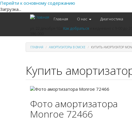
Перейти к основному содержанию
Загрузка...
Главная
О нас
Диагностика
ул. 22 декабря 92а
Как добраться
ежедневно
с 9-00 до 2
386-000
ГЛАВНАЯ
АМОРТИЗАТОРЫ В ОМСКЕ
КУПИТЬ АМОРТИЗАТОР MON
Купить амортизато
Фото амортизатора
Monroe 72466