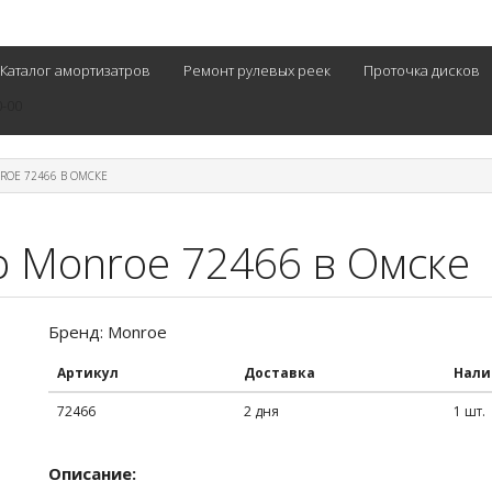
Каталог амортизатров
Ремонт рулевых реек
Проточка дисков
0-00
ROE 72466 В ОМСКЕ
р Monroe 72466 в Омске
Бренд: Monroe
Артикул
Доставка
Нали
72466
2 дня
1 шт.
Описание: