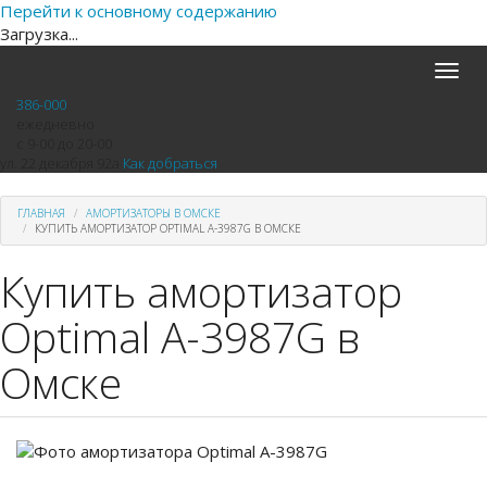
Перейти к основному содержанию
Загрузка...
Toggle
naviga
386-000
ежедневно
с 9-00 до 20-00
ул. 22 декабря 92а
Как добраться
ГЛАВНАЯ
АМОРТИЗАТОРЫ В ОМСКЕ
КУПИТЬ АМОРТИЗАТОР OPTIMAL A-3987G В ОМСКЕ
Купить амортизатор
Optimal A-3987G в
Омске