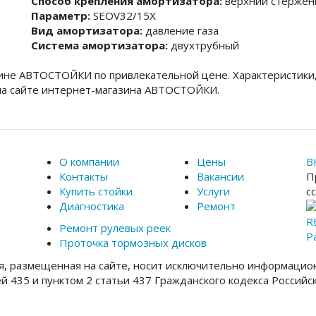
Способ крепления амортизатора:
верхний стержен
Параметр:
SEOV32/15X
Вид амортизатора:
давление газа
Система амортизатора:
двухтрубный
зине АВТОСТОЙКИ по привлекательной цене. Характеристики
на сайте интернет-магазина АВТОСТОЙКИ.
О компании
Цены
В
Контакты
Вакансии
П
Купить стойки
Услуги
с
Диагностика
Ремонт
R
Ремонт рулевых реек
Р
Проточка тормозных дисков
, размещенная на сайте, носит исключительно информацион
ей 435 и пунктом 2 статьи 437 Гражданского кодекса Россий