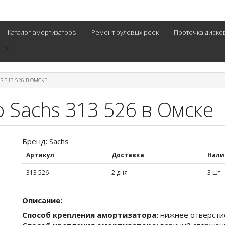
Каталог амортизатров
Ремонт рулевых реек
Проточка диско
0-00
S 313 526 В ОМСКЕ
 Sachs 313 526 в Омске
Бренд: Sachs
Артикул
Доставка
Нали
313 526
2 дня
3 шт.
Описание:
Способ крепления амортизатора:
нижнее отверсти