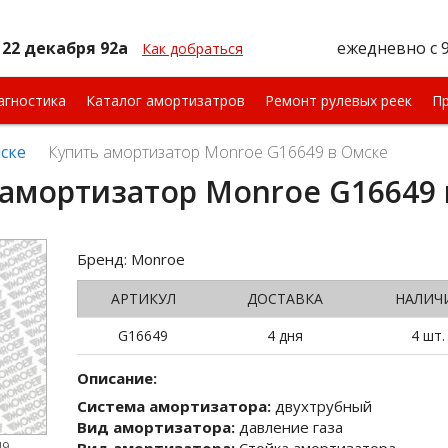
 22 декабря 92а
ежедневно
с 
Как добраться
агностика
Каталог амортизатров
Ремонт рулевых реек
Пр
ске
Купить амортизатор Monroe G16649 в Омске
 амортизатор Monroe G16649 
Бренд: Monroe
АРТИКУЛ
ДОСТАВКА
НАЛИЧ
G16649
4 дня
4 шт.
Описание:
Система амортизатора:
двухтрубный
Вид амортизатора:
давление газа
49