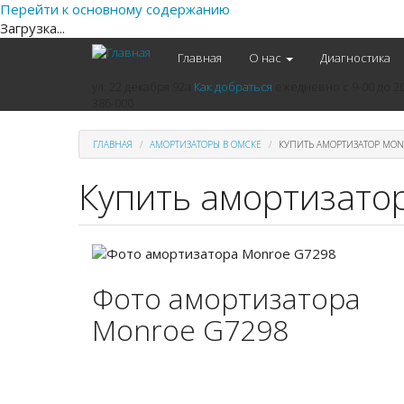
Перейти к основному содержанию
Загрузка...
Главная
О нас
Диагностика
ул. 22 декабря 92а
Как добраться
ежедневно
с 9-00 до 2
386-000
ГЛАВНАЯ
АМОРТИЗАТОРЫ В ОМСКЕ
КУПИТЬ АМОРТИЗАТОР MON
Купить амортизато
Фото амортизатора
Monroe G7298