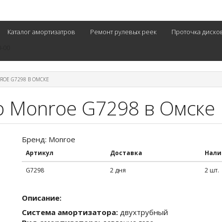
Каталог амортизатров
Ремонт рулевых реек
Проточка диско
0-00
ROE G7298 В ОМСКЕ
р Monroe G7298 в Омске
Бренд: Monroe
Артикул
Доставка
Нали
G7298
2 дня
2 шт.
Описание:
Система амортизатора:
двухтрубный