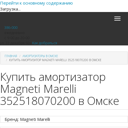
Перейти к основному содержанию
Загрузка...
Toggle
naviga
386-000
ежедневно
с 9-00 до 20-00
ул. 22 декабря 92а
Как добраться
ГЛАВНАЯ
АМОРТИЗАТОРЫ В ОМСКЕ
КУПИТЬ АМОРТИЗАТОР MAGNETI MARELLI 352518070200 В ОМСКЕ
Купить амортизатор
Magneti Marelli
352518070200 в Омске
Бренд: Magneti Marelli