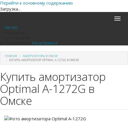
Перейти к основному содержанию
Загрузка...
Toggle
naviga
386-000
ежедневно
с 9-00 до 20-00
ул. 22 декабря 92а
Как добраться
ГЛАВНАЯ
АМОРТИЗАТОРЫ В ОМСКЕ
КУПИТЬ АМОРТИЗАТОР OPTIMAL A-1272G В ОМСКЕ
Купить амортизатор
Optimal A-1272G в
Омске