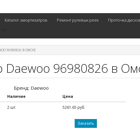
Каталог амортизатров
Ремонт рулевых реек
Проточка диско
0-00
WOO 96980826 В ОМСКЕ
р Daewoo 96980826 в Ом
Бренд: Daewoo
Наличие
Цена
2 шт.
5261.65 руб.
Заказать