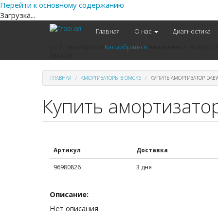
Перейти к основному содержанию
Загрузка...
Главная
О нас
Диагностика
ул. 22 декабря 92а
Как добраться
ежедневно
с 9-00 до 2
386-000
ГЛАВНАЯ
АМОРТИЗАТОРЫ В ОМСКЕ
КУПИТЬ АМОРТИЗАТОР DAE
Купить амортизато
Артикул
Доставка
96980826
3 дня
Описание:
Нет описания