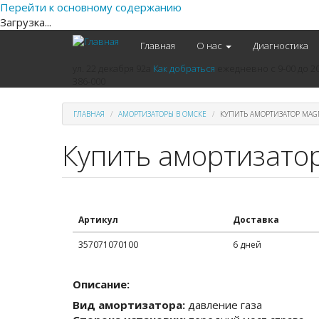
Перейти к основному содержанию
Загрузка...
Главная
О нас
Диагностика
ул. 22 декабря 92а
Как добраться
ежедневно
с 9-00 до 2
386-000
ГЛАВНАЯ
АМОРТИЗАТОРЫ В ОМСКЕ
КУПИТЬ АМОРТИЗАТОР MAGN
Купить амортизатор
Артикул
Доставка
357071070100
6 дней
Описание:
Вид амортизатора:
давление газа