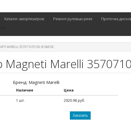
Каталог амортизатров
Ремонт рулевых реек
Проточка диско
0-00
ETI MARELLI 357071070100 В ОМСКЕ
 Magneti Marelli 357071
Бренд: Magneti Marelli
Наличие
Цена
1 шт.
2920.98 руб.
Заказать