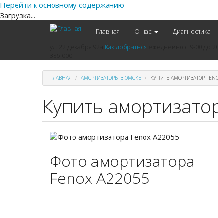
Перейти к основному содержанию
Загрузка...
Главная
О нас
Диагностика
ул. 22 декабря 92а
Как добраться
ежедневно
с 9-00 до 2
386-000
ГЛАВНАЯ
АМОРТИЗАТОРЫ В ОМСКЕ
КУПИТЬ АМОРТИЗАТОР FENO
Купить амортизатор
Фото амортизатора
Fenox A22055