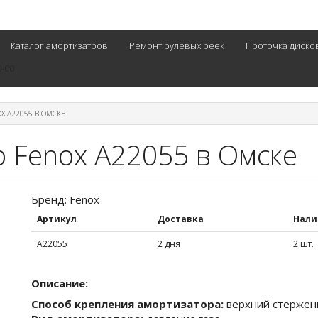
Каталог амортизатров
Ремонт рулевых реек
Проточка диско
0-00
X A22055 В ОМСКЕ
 Fenox A22055 в Омске
Бренд: Fenox
Артикул
Доставка
Нали
A22055
2 дня
2 шт.
Описание:
Способ крепления амортизатора:
верхний стержен