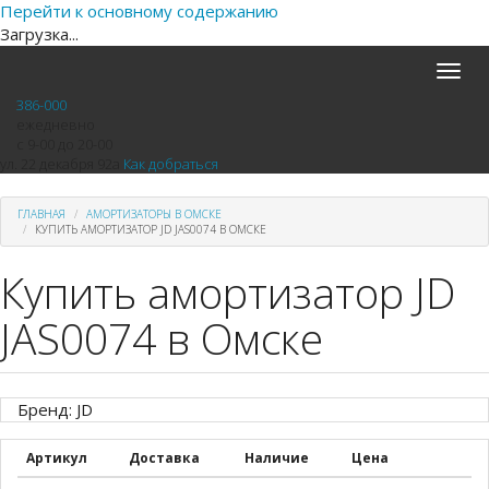
Перейти к основному содержанию
Загрузка...
Toggle
naviga
386-000
ежедневно
с 9-00 до 20-00
ул. 22 декабря 92а
Как добраться
ГЛАВНАЯ
АМОРТИЗАТОРЫ В ОМСКЕ
КУПИТЬ АМОРТИЗАТОР JD JAS0074 В ОМСКЕ
Купить амортизатор JD
JAS0074 в Омске
Бренд: JD
Артикул
Доставка
Наличие
Цена