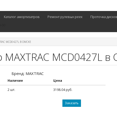
Каталог амортизатров
Ремонт рулевых реек
Проточка диско
0-00
RAC MCD0427L В ОМСКЕ
р MAXTRAC MCD0427L в 
Бренд: MAXTRAC
Наличие
Цена
2 шт.
3198.04 руб.
Заказать