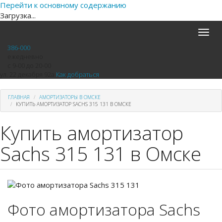
Перейти к основному содержанию
Загрузка...
Toggle
naviga
386-000
ежедневно
с 9-00 до 20-00
ул. 22 декабря 92а
Как добраться
ГЛАВНАЯ
АМОРТИЗАТОРЫ В ОМСКЕ
КУПИТЬ АМОРТИЗАТОР SACHS 315 131 В ОМСКЕ
Купить амортизатор
Sachs 315 131 в Омске
Фото амортизатора Sachs