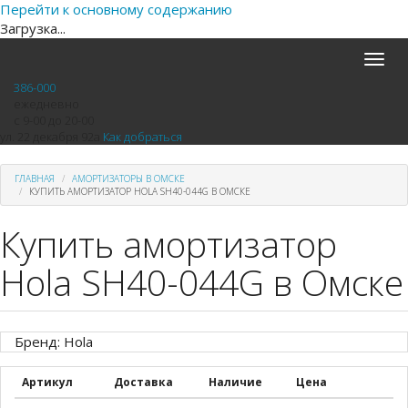
Перейти к основному содержанию
Загрузка...
Toggle
naviga
386-000
ежедневно
с 9-00 до 20-00
ул. 22 декабря 92а
Как добраться
ГЛАВНАЯ
АМОРТИЗАТОРЫ В ОМСКЕ
КУПИТЬ АМОРТИЗАТОР HOLA SH40-044G В ОМСКЕ
Купить амортизатор
Hola SH40-044G в Омске
Бренд: Hola
Артикул
Доставка
Наличие
Цена