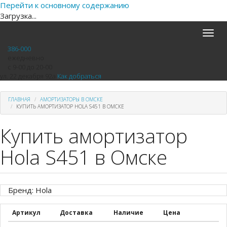
Перейти к основному содержанию
Загрузка...
Toggle
naviga
386-000
ежедневно
с 9-00 до 20-00
ул. 22 декабря 92а
Как добраться
ГЛАВНАЯ
АМОРТИЗАТОРЫ В ОМСКЕ
КУПИТЬ АМОРТИЗАТОР HOLA S451 В ОМСКЕ
Купить амортизатор
Hola S451 в Омске
Бренд: Hola
Артикул
Доставка
Наличие
Цена