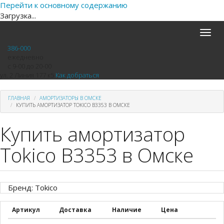
Перейти к основному содержанию
Загрузка...
Toggle
naviga
386-000
ежедневно
с 9-00 до 20-00
ул. 2 Линия 177 к5
Как добраться
ГЛАВНАЯ
АМОРТИЗАТОРЫ В ОМСКЕ
КУПИТЬ АМОРТИЗАТОР TOKICO B3353 В ОМСКЕ
Купить амортизатор
Tokico B3353 в Омске
Бренд: Tokico
Артикул
Доставка
Наличие
Цена