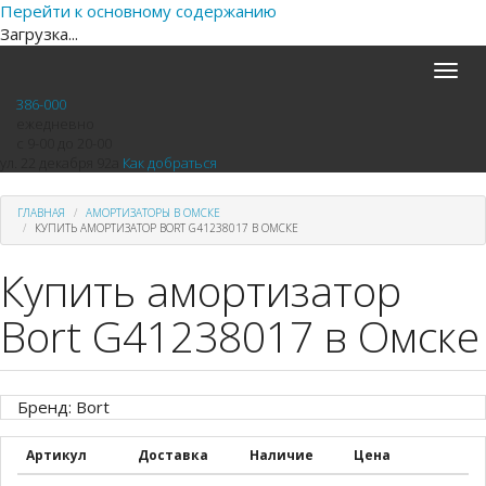
Перейти к основному содержанию
Загрузка...
Toggle
naviga
386-000
ежедневно
с 9-00 до 20-00
ул. 22 декабря 92а
Как добраться
ГЛАВНАЯ
АМОРТИЗАТОРЫ В ОМСКЕ
КУПИТЬ АМОРТИЗАТОР BORT G41238017 В ОМСКЕ
Купить амортизатор
Bort G41238017 в Омске
Бренд: Bort
Артикул
Доставка
Наличие
Цена