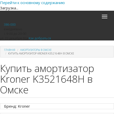
Перейти к основному содержанию
Загрузка...
Toggle
naviga
386-000
ежедневно
с 9-00 до 20-00
ул. 22 декабря 92а
Как добраться
ГЛАВНАЯ
АМОРТИЗАТОРЫ В ОМСКЕ
КУПИТЬ АМОРТИЗАТОР KRONER K3521648H В ОМСКЕ
Купить амортизатор
Kroner K3521648H в
Омске
Бренд: Kroner