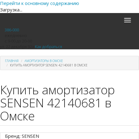
Перейти к основному содержанию
Загрузка...
Toggle
naviga
386-000
ежедневно
с 9-00 до 20-00
ул. 22 декабря 92а
Как добраться
ГЛАВНАЯ
АМОРТИЗАТОРЫ В ОМСКЕ
КУПИТЬ АМОРТИЗАТОР SENSEN 42140681 В ОМСКЕ
Купить амортизатор
SENSEN 42140681 в
Омске
Бренд: SENSEN