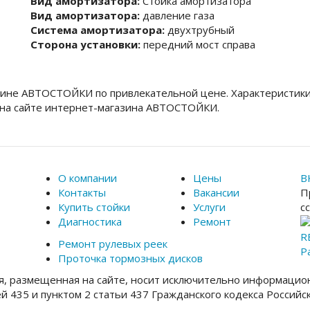
Вид амортизатора:
Стойка амортизатора
Вид амортизатора:
давление газа
Система амортизатора:
двухтрубный
Сторона установки:
передний мост справа
зине АВТОСТОЙКИ по привлекательной цене. Характеристики
 на сайте интернет-магазина АВТОСТОЙКИ.
О компании
Цены
В
Контакты
Вакансии
П
Купить стойки
Услуги
с
Диагностика
Ремонт
R
Ремонт рулевых реек
Р
Проточка тормозных дисков
, размещенная на сайте, носит исключительно информацион
ей 435 и пунктом 2 статьи 437 Гражданского кодекса Россий