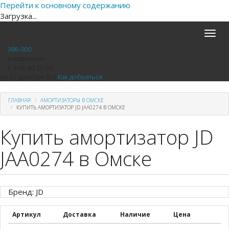
Перейти к основному содержанию
Загрузка...
Toggle
naviga
386-000
ежедневно
с 9-00 до 20-00
ул. 22 декабря 92а
Как добраться
ГЛАВНАЯ
АМОРТИЗАТОРЫ В ОМСКЕ
КУПИТЬ АМОРТИЗАТОР JD JAA0274 В ОМСКЕ
Купить амортизатор JD
JAA0274 в Омске
Бренд: JD
Артикул
Доставка
Наличие
Цена