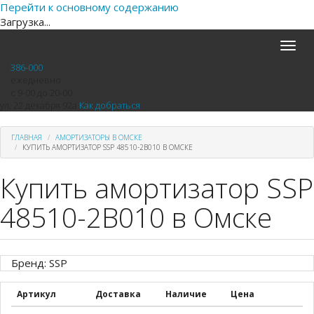
Перейти к основному содержанию
Загрузка...
Toggle
naviga
386-000
ежедневно
с 9-00 до 20-00
ул. 22 декабря 92а
Как добраться
ГЛАВНАЯ
АМОРТИЗАТОРЫ В ОМСКЕ
КУПИТЬ АМОРТИЗАТОР SSP 48510-2B010 В ОМСКЕ
Купить амортизатор SSP
48510-2B010 в Омске
Бренд: SSP
Артикул
Доставка
Наличие
Цена