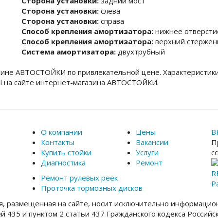
Сторона установки:
задний мост
Сторона установки:
слева
Сторона установки:
справа
Способ крепления амортизатора:
нижнее отверсти
Способ крепления амортизатора:
верхний стержен
Система амортизатора:
двухтрубный
зине АВТОСТОЙКИ по привлекательной цене. Характеристики
l на сайте интернет-магазина АВТОСТОЙКИ.
О компании
Цены
В
Контакты
Вакансии
П
Купить стойки
Услуги
с
Диагностика
Ремонт
R
Ремонт рулевых реек
Р
Проточка тормозных дисков
, размещенная на сайте, носит исключительно информацион
ей 435 и пунктом 2 статьи 437 Гражданского кодекса Россий