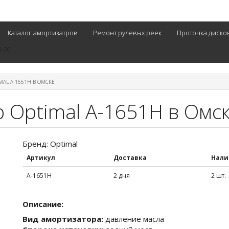
Каталог амортизатров
Ремонт рулевых реек
Проточка диско
0-00
MAL A-1651H В ОМСКЕ
 Optimal A-1651H в Омс
Бренд: Optimal
Артикул
Доставка
Нали
A-1651H
2 дня
2 шт.
Описание:
Вид амортизатора:
давление масла