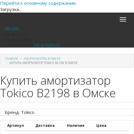
Перейти к основному содержанию
Загрузка...
Toggle
naviga
386-000
ежедневно
с 9-00 до 20-00
ул. 22 декабря 92а
Как добраться
ГЛАВНАЯ
АМОРТИЗАТОРЫ В ОМСКЕ
КУПИТЬ АМОРТИЗАТОР TOKICO B2198 В ОМСКЕ
Купить амортизатор
Tokico B2198 в Омске
Бренд: Tokico
Артикул
Доставка
Наличие
Цена