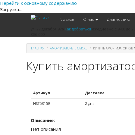
Перейти к основному содержанию
Загрузка...
Главная
О нас
Диагностика
ул. 22 декабря 92а
Как добраться
ежедневно
с 9-00 до 2
386-000
ГЛАВНАЯ
АМОРТИЗАТОРЫ В ОМСКЕ
КУПИТЬ АМОРТИЗАТОР KYB 
Купить амортизато
Артикул
Доставка
NST5315R
2 дня
Описание:
Нет описания