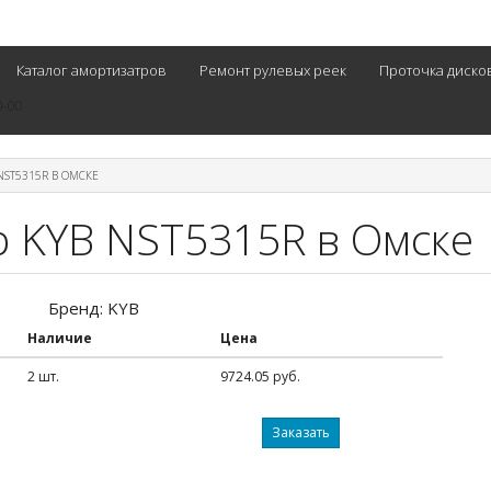
Каталог амортизатров
Ремонт рулевых реек
Проточка диско
0-00
NST5315R В ОМСКЕ
р KYB NST5315R в Омске
Бренд: KYB
Наличие
Цена
2 шт.
9724.05 руб.
Заказать