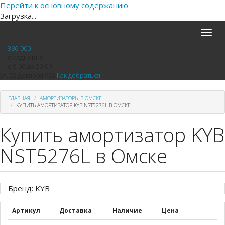
Перейти к основному содержанию
Загрузка...
Toggle
naviga
386-000
ежедневно
с 9-00 до 20-00
ул. 22 декабря 92а
Как добраться
ГЛАВНАЯ
АМОРТИЗАТОРЫ В ОМСКЕ
КУПИТЬ АМОРТИЗАТОР KYB NST5276L В ОМСКЕ
Купить амортизатор KYB
NST5276L в Омске
Бренд: KYB
Артикул
Доставка
Наличие
Цена