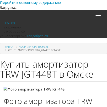
Перейти к основному содержанию
Загрузка...
Toggle
naviga
386-000
ежедневно
с 9-00 до 20-00
ул. 22 декабря 92а
Как добраться
ГЛАВНАЯ
АМОРТИЗАТОРЫ В ОМСКЕ
КУПИТЬ АМОРТИЗАТОР TRW JGT448T В ОМСКЕ
Купить амортизатор
TRW JGT448T в Омске
Фото амортизатора TRW