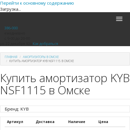
Перейти к основному содержанию
Загрузка...
Toggle
naviga
386-000
ежедневно
с 9-00 до 20-00
ул. 22 декабря 92а
Как добраться
ГЛАВНАЯ
АМОРТИЗАТОРЫ В ОМСКЕ
КУПИТЬ АМОРТИЗАТОР KYB NSF1115 В ОМСКЕ
Купить амортизатор KYB
NSF1115 в Омске
Бренд: KYB
Артикул
Доставка
Наличие
Цена