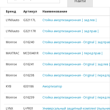
Найти
артикул:
Бренд
Артикул
Наименование
LYNXauto
G32117L
Стойка амортизационная | зад лев |
LYNXauto
G32117R
Стойка амортизационная | зад прав |
Monroe
G16240
Стойка амортизационная - Original | зад прав
MAXTRAC
MCD0461R
Стойка амортизационная | перед прав |
Monroe
G16241
Стойка амортизационная - Original | зад лев 
Monroe
G16238
Стойка амортизационная - Original | перед п
KYB
633186
Амортизатор
Monroe
G16239
Стойка амортизационная - Original | перед ле
LYNX
U-PR01
Универсальный защитный комплект (пыльник