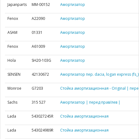
Japanparts
MM-00152
Амортизатор
Fenox
A22090
Амортизатор
ASAM
01331
Амортизатор
Fenox
A61009
Амортизатор
Hola
SH20-103G
Амортизатор
SENSEN
42130672
Амортизатор пер. dacia, logan express (fs_)
Monroe
G7203
Стойка амортизационная - Original | пере
Sachs
315 527
Амортизатор | перед прав/лев |
Lada
543027245R
Стойка амортизационная
Lada
543024989R
Стойка амортизационная