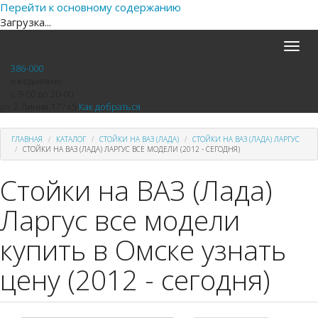
Перейти к основному содержанию
Загрузка...
Toggle
naviga
386-000
ежедневно
с 9-00 до 20-00
ул. 2 Линия 177 к5
Как добраться
ГЛАВНАЯ
КАТАЛОГ
СТОЙКИ НА ВАЗ (ЛАДА)
СТОЙКИ НА ВАЗ (ЛАДА) ЛАРГУС
СТОЙКИ НА ВАЗ (ЛАДА) ЛАРГУС ВСЕ МОДЕЛИ (2012 - СЕГОДНЯ)
Стойки на ВАЗ (Лада)
Ларгус все модели
купить в Омске узнать
цену (2012 - сегодня)