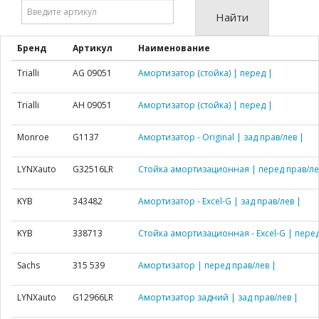
Введите
Найти
артикул:
Бренд
Артикул
Наименование
Trialli
AG 09051
Амортизатор (стойка) | перед |
Trialli
AH 09051
Амортизатор (стойка) | перед |
Monroe
G1137
Амортизатор - Original | зад прав/лев |
LYNXauto
G32516LR
Стойка амортизационная | перед прав/ле
KYB
343482
Амортизатор - Excel-G | зад прав/лев |
KYB
338713
Стойка амортизационная - Excel-G | перед
Sachs
315 539
Амортизатор | перед прав/лев |
LYNXauto
G12966LR
Амортизатор задний | зад прав/лев |