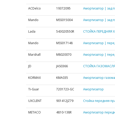
ACDelco
19372095
Амортизатор | зад п
Mando
MSS015004
Амортизатор | зад п
Lada
543020550R
СТОЙКА ПЕРЕДНЯЯ X-
Mando
MSS017148
Амортизатор | перед
Marshall
M8020070
Амортизатор | пере
JD
JAS0366
СТОЙКА ГАЗОМАСЛЯН
KORMAX
KMA035
Амортизатор газома
Ti-Guar
7201723-GC
Амортизатор
UXCLENT
901412JZ79
Стойка передняя пра
METACO
4810-138R
Амортизатор перед