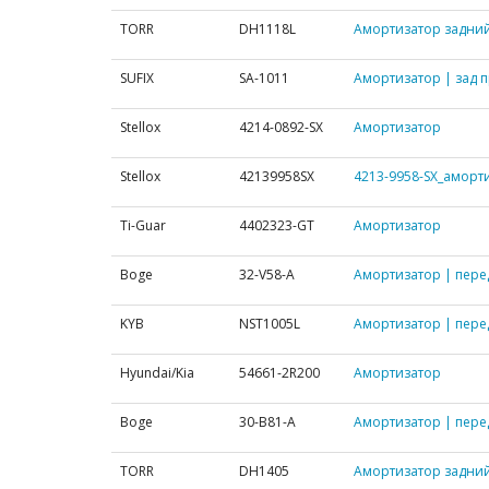
TORR
DH1118L
Амортизатор задний
SUFIX
SA-1011
Амортизатор | зад п
Stellox
4214-0892-SX
Амортизатор
Stellox
42139958SX
4213-9958-SX_аморти
Ti-Guar
4402323-GT
Амортизатор
Boge
32-V58-A
Амортизатор | пере
KYB
NST1005L
Амортизатор | перед
Hyundai/Kia
54661-2R200
Амортизатор
Boge
30-B81-A
Амортизатор | перед
TORR
DH1405
Амортизатор задний