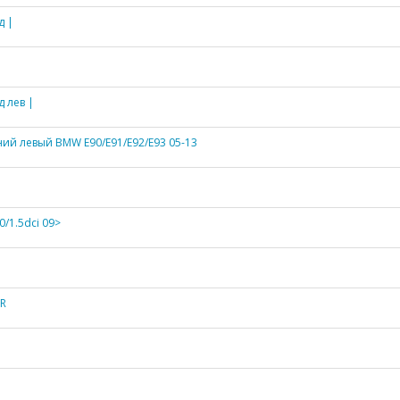
д |
 лев |
ий левый BMW E90/E91/E92/E93 05-13
.0/1.5dci 09>
0R