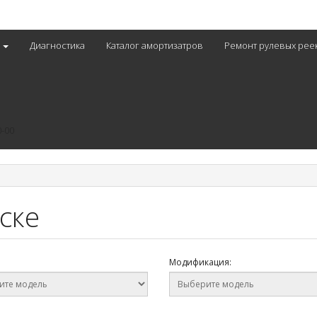
с
Диагностика
Каталог амортизатров
Ремонт рулевых рее
0-00
ске
Модификация: