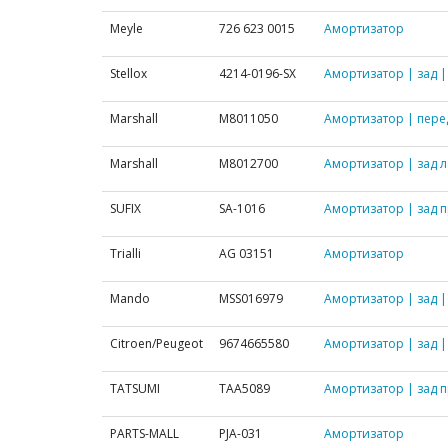
Meyle
726 623 0015
Амортизатор
Stellox
4214-0196-SX
Амортизатор | зад |
Marshall
M8011050
Амортизатор | пере
Marshall
M8012700
Амортизатор | зад л
SUFIX
SA-1016
Амортизатор | зад п
Trialli
AG 03151
Амортизатор
Mando
MSS016979
Амортизатор | зад |
Citroen/Peugeot
9674665580
Амортизатор | зад |
TATSUMI
TAA5089
Амортизатор | зад п
PARTS-MALL
PJA-031
Амортизатор