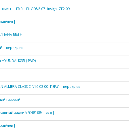
ая газ FR RH Fit GE6/8 07- Insight ZE2 09-
рав/лев |
/ LIANA RR/LH
 | перед лев |
 HYUNDAI IX35 (4WD)
ALMERA CLASSIC N16 08 00- ПЕР.Л | перед лев |
ний газовый
ляный задний /349189/ | зад |
рав/лев |