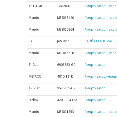
TATSUMI
TAA2002L
Амортизатор | перед
Mando
MSS015140
Амортизатор | зад п
Mando
MSS020864
Амортизатор | зад п
JD
JAS0487
СТОЙКА ГАЗОМАСЛЯНА
Mando
MSS015618
Амортизатор | перед
Ti-Guar
6903823-GC
Амортизатор
METACO
4810-181R
Амортизатор перед
Ti-Guar
9528311-GS
Амортизатор
Stellox
4203-9043-SX
Амортизатор
Mando
MSS021253
Амортизатор | зад п