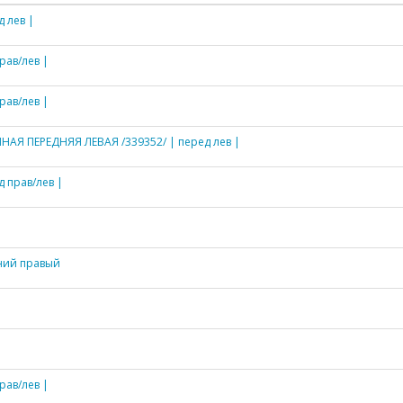
 лев |
рав/лев |
рав/лев |
Я ПЕРЕДНЯЯ ЛЕВАЯ /339352/ | перед лев |
 прав/лев |
ний правый
рав/лев |