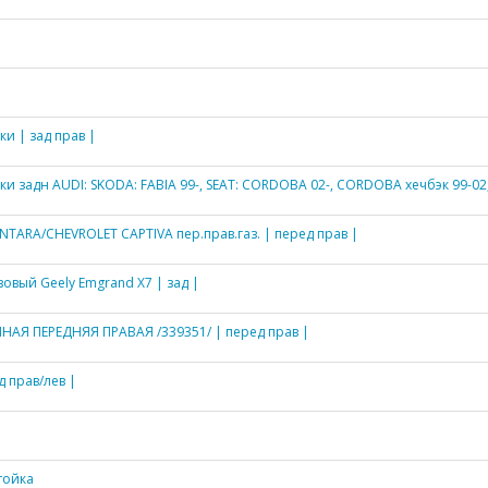
и | зад прав |
 задн AUDI: SKODA: FABIA 99-, SEAT: CORDOBA 02-, CORDOBA хечбэк 99-02, IB
TARA/CHEVROLET CAPTIVA пер.прав.газ. | перед прав |
зовый Geely Emgrand X7 | зад |
АЯ ПЕРЕДНЯЯ ПРАВАЯ /339351/ | перед прав |
 прав/лев |
тойка