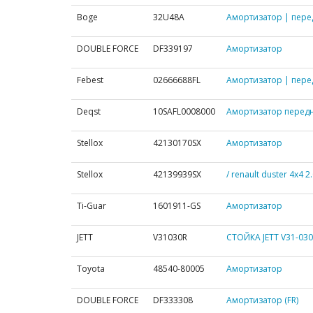
Boge
32U48A
Амортизатор | пере
DOUBLE FORCE
DF339197
Амортизатор
Febest
02666688FL
Амортизатор | перед
Deqst
10SAFL0008000
Амортизатор передн
Stellox
42130170SX
Амортизатор
Stellox
42139939SX
/ renault duster 4x4 2
Ti-Guar
1601911-GS
Амортизатор
JETT
V31030R
СТОЙКА JETT V31-03
Toyota
48540-80005
Амортизатор
DOUBLE FORCE
DF333308
Амортизатор (FR)