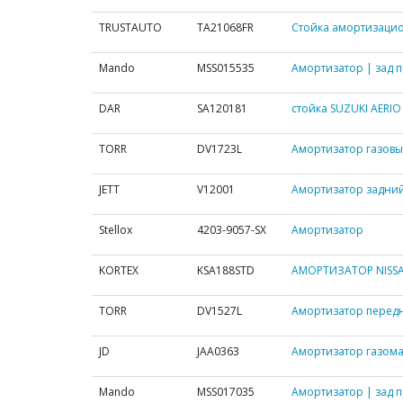
TRUSTAUTO
TA21068FR
Стойка амортизационн
Mando
MSS015535
Амортизатор | зад п
DAR
SA120181
стойка SUZUKI AERIO 
TORR
DV1723L
Амортизатор газовый
JETT
V12001
Амортизатор задний
Stellox
4203-9057-SX
Амортизатор
KORTEX
KSA188STD
АМОРТИЗАТОР NISSAN 
TORR
DV1527L
Амортизатор перед
JD
JAA0363
Амортизатор газомас
Mando
MSS017035
Амортизатор | зад п