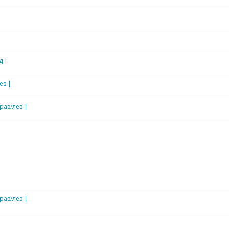
д |
ев |
рав/лев |
рав/лев |