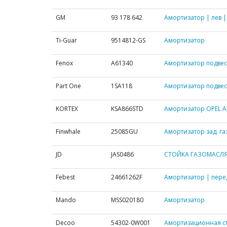
GM
93 178 642
Амортизатор | лев |
Ti-Guar
9514812-GS
Амортизатор
Fenox
A61340
Амортизатор подвеск
Part One
1SA118
Амортизатор подвески
KORTEX
KSA866STD
Амортизатор OPEL AN
Finwhale
25085GU
Амортизатор зад. га
JD
JAS0486
СТОЙКА ГАЗОМАСЛЯН
Febest
24661262F
Амортизатор | перед
Mando
MSS020180
Амортизатор
Decoo
54302-0W001
Амортизационная с