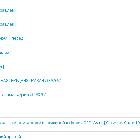
рав/лев |
рав/лев |
RAY | перед |
 лев |
д |
АЯ ПЕРЕДНЯЯ ПРАВАЯ /339269/
сляный задний /349040/
вая с амортизатором и пружиной в сборе / OPEL Astra-J,Chevrolet Cruze 10
ний правый