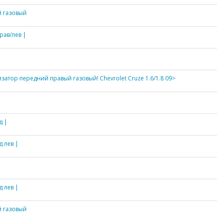
 газовый
рав/лев |
затор передний правый газовый! Chevrolet Cruze 1.6/1.8 09>
д |
 лев |
 лев |
 газовый