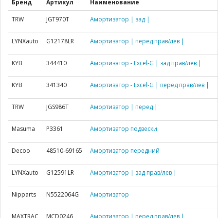
Бренд
Артикул
Наименование
TRW
JGT970T
Амортизатор | зад |
LYNXauto
G12178LR
Амортизатор | перед прав/лев |
KYB
344410
Амортизатор - Excel-G | зад прав/лев |
KYB
341340
Амортизатор - Excel-G | перед прав/лев |
TRW
JGS986T
Амортизатор | перед |
Masuma
P3361
Амортизатор подвески
Decoo
48510-69165
Амортизатор передний
LYNXauto
G12591LR
Амортизатор | зад прав/лев |
Nipparts
N5522064G
Амортизатор
MAXTRAC
MCD0246
Амортизатор | перед прав/лев |