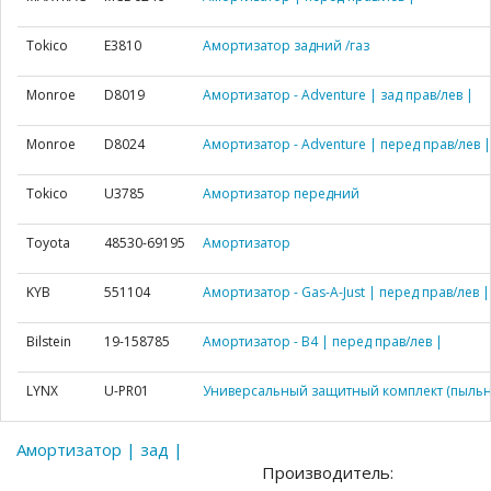
Tokico
E3810
Амортизатор задний /газ
Monroe
D8019
Амортизатор - Adventure | зад прав/лев |
Monroe
D8024
Амортизатор - Adventure | перед прав/лев |
Tokico
U3785
Амортизатор передний
Toyota
48530-69195
Амортизатор
KYB
551104
Амортизатор - Gas-A-Just | перед прав/лев |
Bilstein
19-158785
Амортизатор - B4 | перед прав/лев |
LYNX
U-PR01
Универсальный защитный комплект (пыльн
Амортизатор | зад |
Производитель: