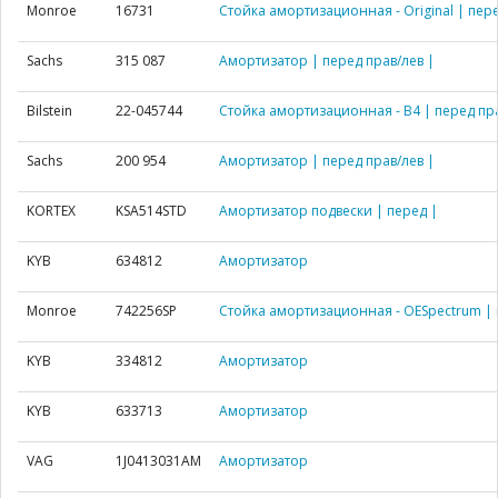
Monroe
16731
Стойка амортизационная - Original | пере
Sachs
315 087
Амортизатор | перед прав/лев |
Bilstein
22-045744
Стойка амортизационная - B4 | перед пра
Sachs
200 954
Амортизатор | перед прав/лев |
KORTEX
KSA514STD
Амортизатор подвески | перед |
KYB
634812
Амортизатор
Monroe
742256SP
Стойка амортизационная - OESpectrum | 
KYB
334812
Амортизатор
KYB
633713
Амортизатор
VAG
1J0413031AM
Амортизатор