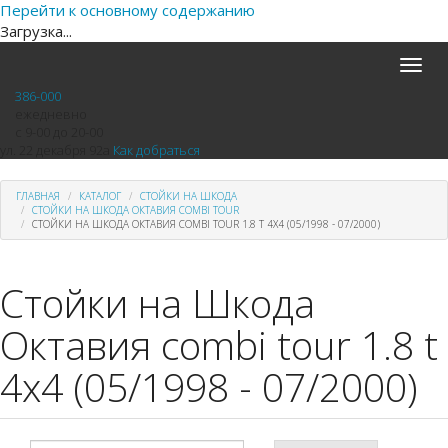
Перейти к основному содержанию
Загрузка...
Toggle
naviga
386-000
ежедневно
с 9-00 до 20-00
ул. 22 декабря 92а
Как добраться
ГЛАВНАЯ
КАТАЛОГ
СТОЙКИ НА ШКОДА
СТОЙКИ НА ШКОДА ОКТАВИЯ COMBI TOUR
СТОЙКИ НА ШКОДА ОКТАВИЯ COMBI TOUR 1.8 T 4X4 (05/1998 - 07/2000)
Стойки на Шкода
Октавия combi tour 1.8 t
4x4 (05/1998 - 07/2000)
Введите