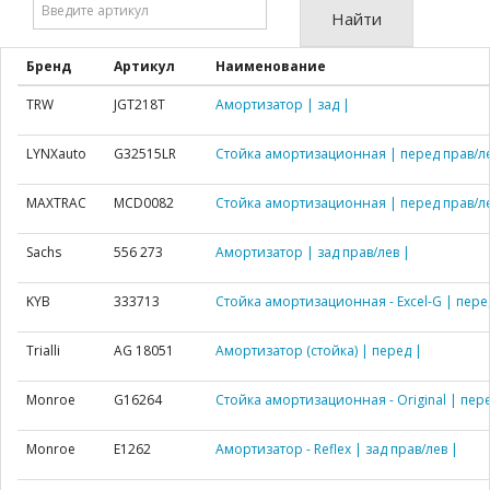
Найти
артикул:
Бренд
Артикул
Наименование
TRW
JGT218T
Амортизатор | зад |
LYNXauto
G32515LR
Стойка амортизационная | перед прав/ле
MAXTRAC
MCD0082
Стойка амортизационная | перед прав/ле
Sachs
556 273
Амортизатор | зад прав/лев |
KYB
333713
Стойка амортизационная - Excel-G | пере
Trialli
AG 18051
Амортизатор (стойка) | перед |
Monroe
G16264
Стойка амортизационная - Original | пере
Monroe
E1262
Амортизатор - Reflex | зад прав/лев |