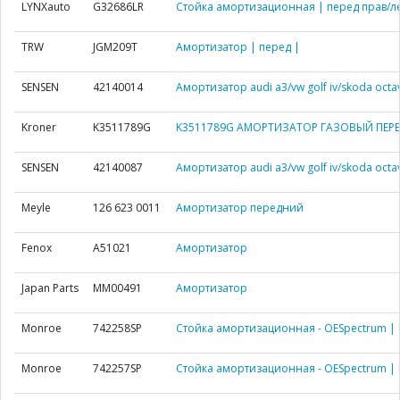
LYNXauto
G32686LR
Стойка амортизационная | перед прав/ле
TRW
JGM209T
Амортизатор | перед |
SENSEN
42140014
Амортизатор audi a3/vw golf iv/skoda octa
Kroner
K3511789G
K3511789G АМОРТИЗАТОР ГАЗОВЫЙ ПЕРЕД
SENSEN
42140087
Амортизатор audi a3/vw golf iv/skoda octa
Meyle
126 623 0011
Амортизатор передний
Fenox
A51021
Амортизатор
Japan Parts
MM00491
Амортизатор
Monroe
742258SP
Стойка амортизационная - OESpectrum | 
Monroe
742257SP
Стойка амортизационная - OESpectrum | 