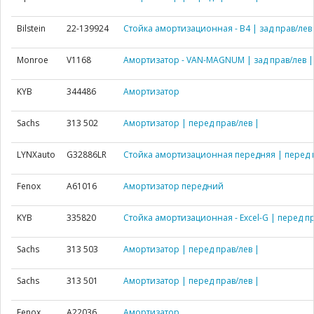
Bilstein
22-139924
Стойка амортизационная - B4 | зад прав/лев
Monroe
V1168
Амортизатор - VAN-MAGNUM | зад прав/лев |
KYB
344486
Амортизатор
Sachs
313 502
Амортизатор | перед прав/лев |
LYNXauto
G32886LR
Стойка амортизационная передняя | перед п
Fenox
A61016
Амортизатор передний
KYB
335820
Стойка амортизационная - Excel-G | перед пр
Sachs
313 503
Амортизатор | перед прав/лев |
Sachs
313 501
Амортизатор | перед прав/лев |
Fenox
A22036
Амортизатор