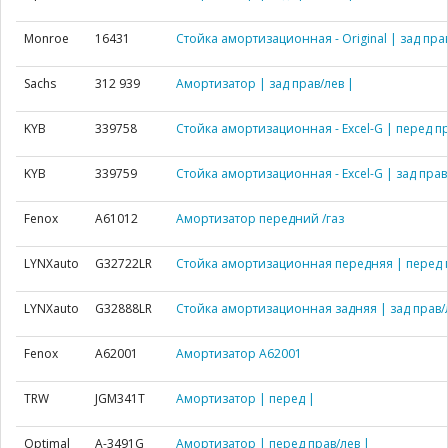
Monroe
16431
Стойка амортизационная - Original | зад прав
Sachs
312 939
Амортизатор | зад прав/лев |
KYB
339758
Стойка амортизационная - Excel-G | перед пр
KYB
339759
Стойка амортизационная - Excel-G | зад прав
Fenox
A61012
Амортизатор передний /газ
LYNXauto
G32722LR
Стойка амортизационная передняя | перед п
LYNXauto
G32888LR
Стойка амортизационная задняя | зад прав/
Fenox
A62001
Амортизатор A62001
TRW
JGM341T
Амортизатор | перед |
Optimal
A-3491G
Амортизатор | перед прав/лев |