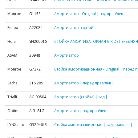
Monroe
G1153
Амортизатор - Original | зад прав/лев |
Fenox
A22084
Амортизатор задний
Hola
SH20001G
СТОЙКА АМОРТИЗАТОРНАЯ G RIDE ПЕРЕДНЯЯ
ASAM
30948
Амортизатор
Monroe
G7372
Стойка амортизационная - Original | перед п
Sachs
316 289
Амортизатор | перед прав/лев |
Trialli
AG 09504
Амортизатор (стойка) | зад |
Optimal
A-3181G
Амортизатор | зад прав/лев |
LYNXauto
G32946LR
Стойка амортизационная | зад прав/лев |