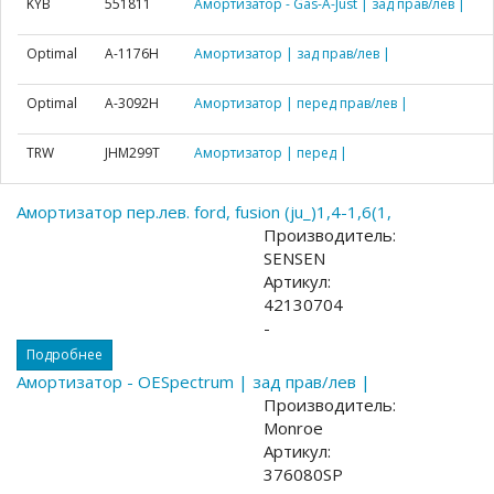
KYB
551811
Амортизатор - Gas-A-Just | зад прав/лев |
Optimal
A-1176H
Амортизатор | зад прав/лев |
Optimal
A-3092H
Амортизатор | перед прав/лев |
TRW
JHM299T
Амортизатор | перед |
Амортизатор пер.лев. ford, fusion (ju_)1,4-1,6(1,
Производитель:
SENSEN
Артикул:
42130704
-
Подробнее
Амортизатор - OESpectrum | зад прав/лев |
Производитель:
Monroe
Артикул:
376080SP