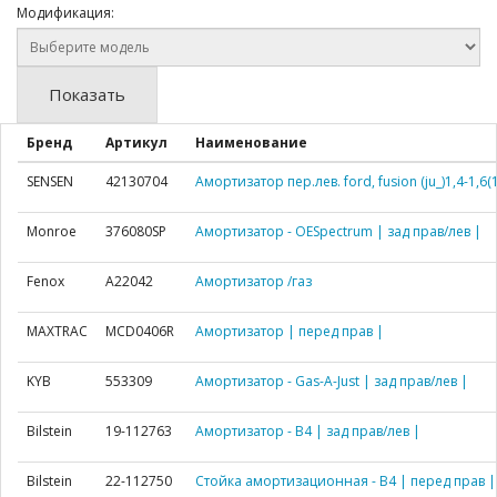
Модификация:
Показать
Бренд
Артикул
Наименование
SENSEN
42130704
Амортизатор пер.лев. ford, fusion (ju_)1,4-1,6(1
Monroe
376080SP
Амортизатор - OESpectrum | зад прав/лев |
Fenox
A22042
Амортизатор /газ
MAXTRAC
MCD0406R
Амортизатор | перед прав |
KYB
553309
Амортизатор - Gas-A-Just | зад прав/лев |
Bilstein
19-112763
Амортизатор - B4 | зад прав/лев |
Bilstein
22-112750
Стойка амортизационная - B4 | перед прав |