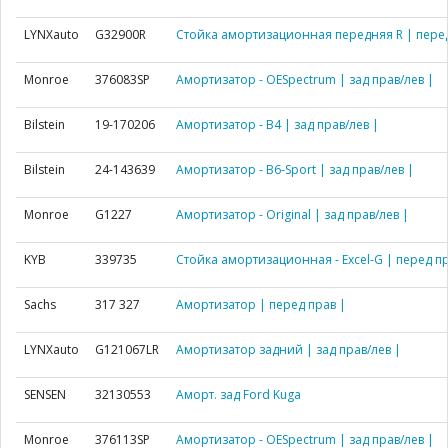
LYNXauto
G32900R
Стойка амортизационная передняя R | перед
Monroe
376083SP
Амортизатор - OESpectrum | зад прав/лев |
Bilstein
19-170206
Амортизатор - B4 | зад прав/лев |
Bilstein
24-143639
Амортизатор - B6-Sport | зад прав/лев |
Monroe
G1227
Амортизатор - Original | зад прав/лев |
KYB
339735
Стойка амортизационная - Excel-G | перед пр
Sachs
317 327
Амортизатор | перед прав |
LYNXauto
G121067LR
Амортизатор задний | зад прав/лев |
SENSEN
32130553
Аморт. зад Ford Kuga
Monroe
376113SP
Амортизатор - OESpectrum | зад прав/лев |