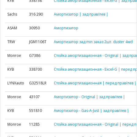
KYB
338738
Стойка амортизационная - Excel-G | зад прав
Sachs
316 290
Амортизатор | зад прав/лев |
ASAM
30950
Амортизатор
TRW
JGM1106T
Амортизатор зад min заказ 2шт. duster 4wd
Monroe
G7386
Стойка амортизационная - Original | зад прав
KYB
338700
Стойка амортизационная - Excel-G | перед пр
LYNXauto
G32518LR
Стойка амортизационная | перед прав/лев |
Monroe
43107
Амортизатор - Original | зад прав/лев |
KYB
551810
Амортизатор - Gas-A-Just | зад прав/лев |
Monroe
11285
Стойка амортизационная - Original | перед п