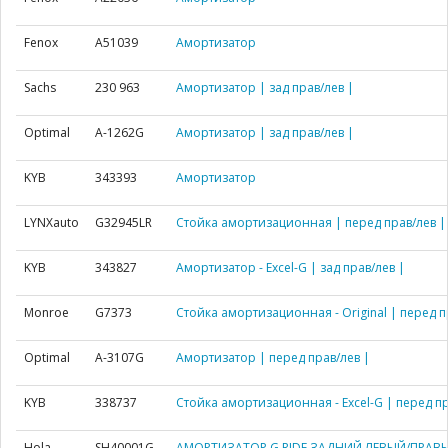
Fenox
A51039
Амортизатор
Sachs
230 963
Амортизатор | зад прав/лев |
Optimal
A-1262G
Амортизатор | зад прав/лев |
KYB
343393
Амортизатор
LYNXauto
G32945LR
Стойка амортизационная | перед прав/лев |
KYB
343827
Амортизатор - Excel-G | зад прав/лев |
Monroe
G7373
Стойка амортизационная - Original | перед п
Optimal
A-3107G
Амортизатор | перед прав/лев |
KYB
338737
Стойка амортизационная - Excel-G | перед пр
Hola
SH40001G
АМОРТИЗАТОР G RIDE ЗАДНИЙ ЛЕВЫЙ/ПРАВЫ