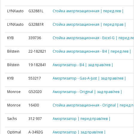
LYNXauto
G32881L
Стойка амортизационная | перед лев |
LYNXauto
G32881R
Стойка амортизационная | перед прав |
KYB
339736
Стойка амортизационная - Excel-G | перед ле
Bilstein
22-182821
Стойка амортизационная - B4 | перед лев |
Bilstein
19-182841
Амортизатор - B4 | зад прав/лев |
KYB
553217
Амортизатор - Gas-A-Just | зад прав/лев |
Monroe
G52020
Амортизатор - Original | зад прав/лев |
Monroe
16430
Стойка амортизационная - Original | перед п
Sachs
312 937
Амортизатор | перед прав/лев |
Optimal
A-3492G
Амортизатор | зад прав/лев |