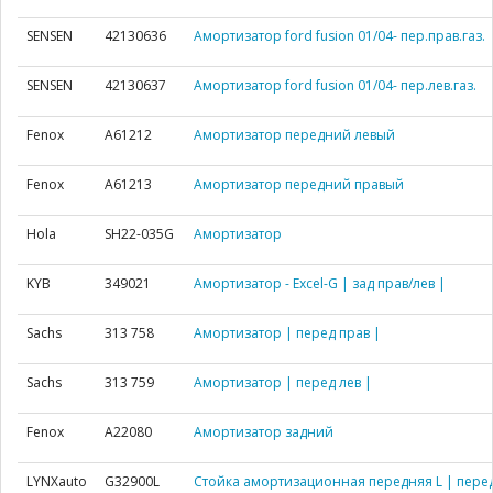
SENSEN
42130636
Амортизатор ford fusion 01/04- пер.прав.газ.
SENSEN
42130637
Амортизатор ford fusion 01/04- пер.лев.газ.
Fenox
A61212
Амортизатор передний левый
Fenox
A61213
Амортизатор передний правый
Hola
SH22-035G
Амортизатор
KYB
349021
Амортизатор - Excel-G | зад прав/лев |
Sachs
313 758
Амортизатор | перед прав |
Sachs
313 759
Амортизатор | перед лев |
Fenox
A22080
Амортизатор задний
LYNXauto
G32900L
Стойка амортизационная передняя L | перед