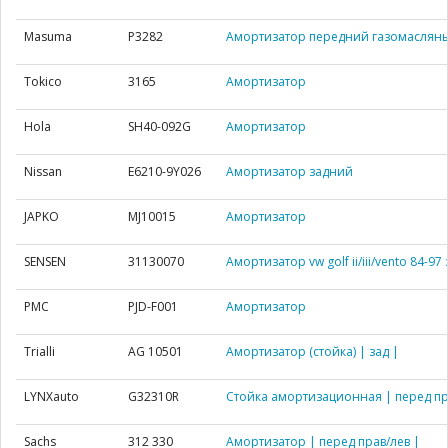
Masuma
P3282
Амортизатор передний газомаслян
Tokico
3165
Амортизатор
Hola
SH40-092G
Амортизатор
Nissan
E6210-9Y026
Амортизатор задний
JAPKO
MJ10015
Амортизатор
SENSEN
31130070
Амортизатор vw golf ii/iii/vento 84-97
PMC
PJD-F001
Амортизатор
Trialli
AG 10501
Амортизатор (стойка) | зад |
LYNXauto
G32310R
Стойка амортизационная | перед пр
Sachs
312 330
Амортизатор | перед прав/лев |