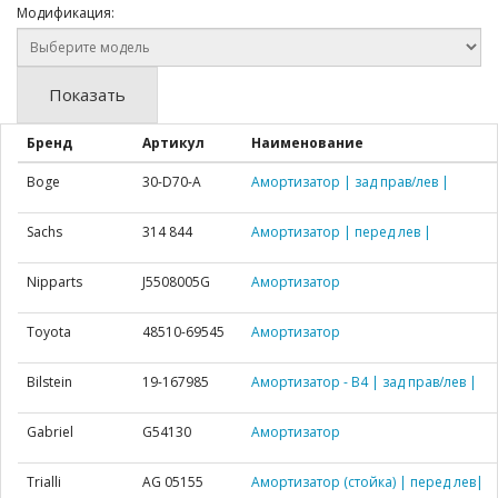
Модификация:
Показать
Бренд
Артикул
Наименование
Boge
30-D70-A
Амортизатор | зад прав/лев |
Sachs
314 844
Амортизатор | перед лев |
Nipparts
J5508005G
Амортизатор
Toyota
48510-69545
Амортизатор
Bilstein
19-167985
Амортизатор - B4 | зад прав/лев |
Gabriel
G54130
Амортизатор
Trialli
AG 05155
Амортизатор (стойка) | перед лев|