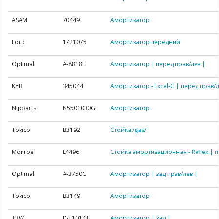
ASAM
70449
Амортизатор
Ford
1721075
Амортизатор передний
Optimal
A-8818H
Амортизатор | перед прав/лев |
KYB
345044
Амортизатор - Excel-G | перед прав/л
Nipparts
N5501030G
Амортизатор
Tokico
B3192
Стойка /gas/
Monroe
E4496
Стойка амортизационная - Reflex | п
Optimal
A-3750G
Амортизатор | зад прав/лев |
Tokico
B3149
Амортизатор
TRW
JGT1014T
Амортизатор | зад |