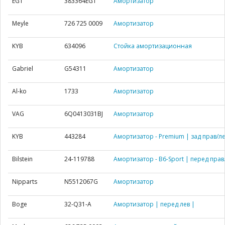
EGT
383364EGT
Амортизатор
Meyle
726 725 0009
Амортизатор
KYB
634096
Стойка амортизационная
Gabriel
G54311
Амортизатор
Al-ko
1733
Амортизатор
VAG
6Q0413031BJ
Амортизатор
KYB
443284
Амортизатор - Premium | зад прав/ле
Bilstein
24-119788
Амортизатор - B6-Sport | перед прав
Nipparts
N5512067G
Амортизатор
Boge
32-Q31-A
Амортизатор | перед лев |