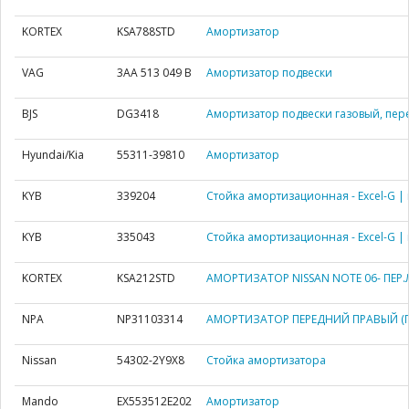
KORTEX
KSA788STD
Амортизатор
VAG
3AA 513 049 B
Амортизатор подвески
BJS
DG3418
Амортизатор подвески газовый, пер
Hyundai/Kia
55311-39810
Амортизатор
KYB
339204
Стойка амортизационная - Excel-G | 
KYB
335043
Стойка амортизационная - Excel-G | 
KORTEX
KSA212STD
АМОРТИЗАТОР NISSAN NOTE 06- ПЕР.Л
NPA
NP31103314
АМОРТИЗАТОР ПЕРЕДНИЙ ПРАВЫЙ (Г
Nissan
54302-2Y9X8
Стойка амортизатора
Mando
EX553512E202
Амортизатор