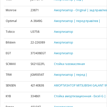
Monroe
23871
Амортизатор - Original | зад прав/лев
Optimal
A-3849G
Амортизатор | перед прав/лев |
Tokico
U3758
Амортизатор
Bilstein
22-226389
Амортизатор
EGT
373438EGT
Амортизатор
SCIMAX
SX21022FL
Стойка газомасляная
TRW
JGM9356T
Амортизатор | перед |
SENSEN
42140838
АМОРТИЗАТОР MITSUBISHI GALANT 99
KYB
334861
Стойка амортизационная - Excel-G | 
Fenox
A51047
Амортизатор