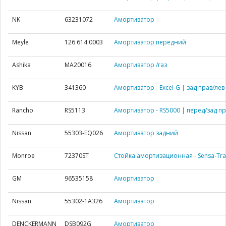
NK
63231072
Амортизатор
Meyle
126 614 0003
Амортизатор передний
Ashika
MA20016
Амортизатор /газ
KYB
341360
Амортизатор - Excel-G | зад прав/лев
Rancho
RS5113
Амортизатор - RS5000 | перед/зад пр
Nissan
55303-EQ026
Амортизатор задний
Monroe
72370ST
Стойка амортизационная - Sensa-Trac
GM
96535158
Амортизатор
Nissan
55302-1A326
Амортизатор
DENCKERMANN
DSB092G
Амортизатор