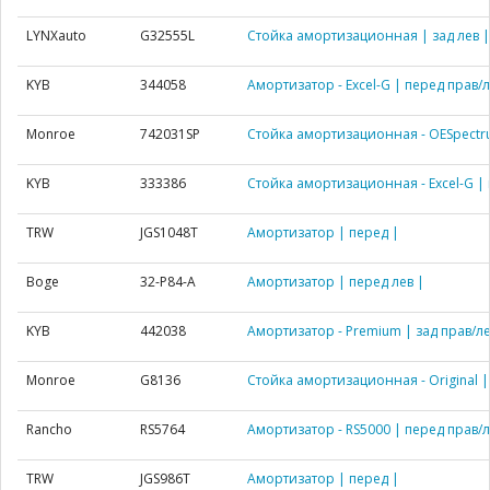
LYNXauto
G32555L
Стойка амортизационная | зад лев |
KYB
344058
Амортизатор - Excel-G | перед прав/л
Monroe
742031SP
Стойка амортизационная - OESpectru
KYB
333386
Стойка амортизационная - Excel-G | 
TRW
JGS1048T
Амортизатор | перед |
Boge
32-P84-A
Амортизатор | перед лев |
KYB
442038
Амортизатор - Premium | зад прав/ле
Monroe
G8136
Стойка амортизационная - Original |
Rancho
RS5764
Амортизатор - RS5000 | перед прав/л
TRW
JGS986T
Амортизатор | перед |