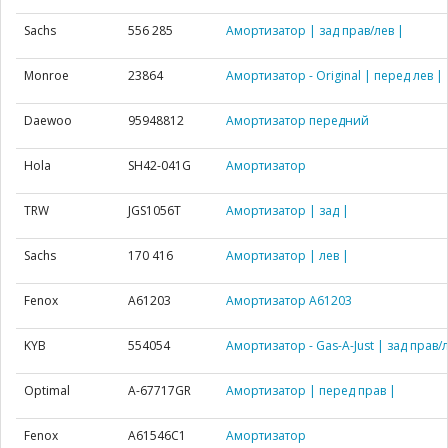
Sachs
556 285
Амортизатор | зад прав/лев |
Monroe
23864
Амортизатор - Original | перед лев |
Daewoo
95948812
Амортизатор передний
Hola
SH42-041G
Амортизатор
TRW
JGS1056T
Амортизатор | зад |
Sachs
170 416
Амортизатор | лев |
Fenox
A61203
Амортизатор A61203
KYB
554054
Амортизатор - Gas-A-Just | зад прав/л
Optimal
A-67717GR
Амортизатор | перед прав |
Fenox
A61546C1
Амортизатор