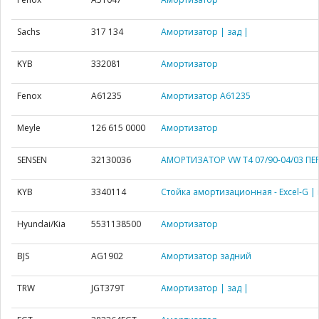
Sachs
317 134
Амортизатор | зад |
KYB
332081
Амортизатор
Fenox
A61235
Амортизатор A61235
Meyle
126 615 0000
Амортизатор
SENSEN
32130036
АМОРТИЗАТОР VW T4 07/90-04/03 ПЕР
KYB
3340114
Стойка амортизационная - Excel-G | 
Hyundai/Kia
5531138500
Амортизатор
BJS
AG1902
Амортизатор задний
TRW
JGT379T
Амортизатор | зад |