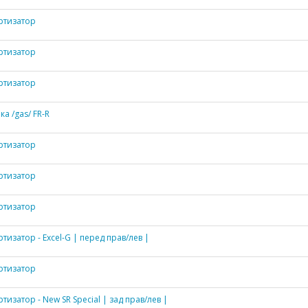
ртизатор
ртизатор
ртизатор
ка /gas/ FR-R
ртизатор
ртизатор
ртизатор
тизатор - Excel-G | перед прав/лев |
ртизатор
тизатор - New SR Special | зад прав/лев |