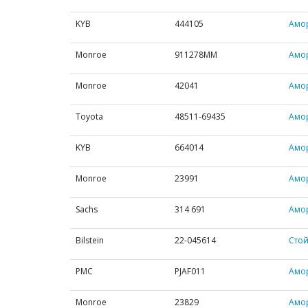
KYB
444105
Амор
Monroe
911278MM
Амор
Monroe
42041
Амор
Toyota
48511-69435
Амо
KYB
664014
Амо
Monroe
23991
Амор
Sachs
314 691
Амор
Bilstein
22-045614
Стой
PMC
PJAF011
Амо
Monroe
23829
Амор