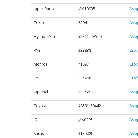
Japan Parts
MM10035
Амор
Tokico
2504
Амо
Hyundai/Kia
55311-1H500
Амо
KYB
333838
Сто
Monroe
71897
Стой
KYB
634908
Стой
Optimal
A-1745G
Амор
Toyota
48531-80442
Амо
JD
JAA0095
Амо
Sachs
313 809
Амор