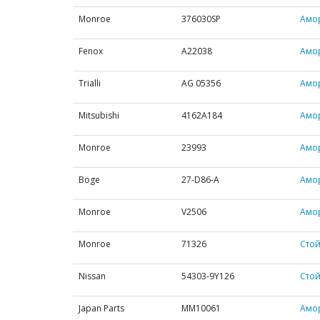
Monroe
376030SP
Амор
Fenox
A22038
Амо
Trialli
AG 05356
Амор
Mitsubishi
4162A184
Амор
Monroe
23993
Амор
Boge
27-D86-A
Амор
Monroe
V2506
Амор
Monroe
71326
Стой
Nissan
54303-9Y126
Сто
Japan Parts
MM10061
Амо