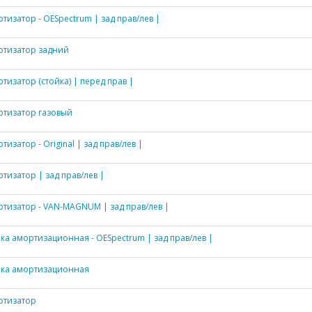
тизатор - OESpectrum | зад прав/лев |
ртизатор задний
тизатор (стойка) | перед прав |
тизатор газовый
тизатор - Original | зад прав/лев |
тизатор | зад прав/лев |
тизатор - VAN-MAGNUM | зад прав/лев |
ка амортизационная - OESpectrum | зад прав/лев |
йка амортизационная
ртизатор