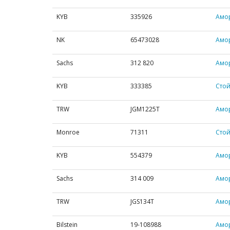
KYB
335926
Амо
NK
65473028
Амо
Sachs
312 820
Амор
KYB
333385
Стой
TRW
JGM1225T
Амор
Monroe
71311
Стой
KYB
554379
Амор
Sachs
314 009
Амор
TRW
JGS134T
Амор
Bilstein
19-108988
Амор