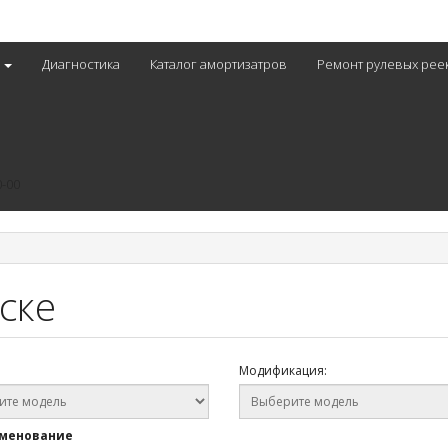
с
Диагностика
Каталог амортизатров
Ремонт рулевых рее
0-00
ске
Модификация:
менование