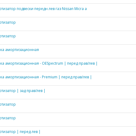
тизатор подвески передн лев газ Nissan Micra a
ртизатор
ртизатор
йка амортизационная
ка амортизационная - OESpectrum | перед прав/лев |
ка амортизационная - Premium | перед прав/лев |
тизатор | зад прав/лев |
ртизатор
ртизатор
тизатор | перед лев |