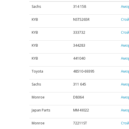
Sachs
314 158
Амор
KYB
NST5265R
Стой
KYB
333732
Стой
KYB
344283
Амор
KYB
441040
Амо
Toyota
48510-69395
Амо
Sachs
311 645
Амор
Monroe
D8064
Амор
Japan Parts
MM-KI022
Амо
Monroe
72211ST
Стой