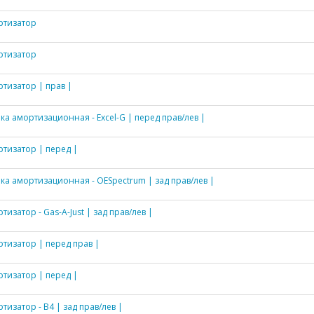
ртизатор
ртизатор
тизатор | прав |
ка амортизационная - Excel-G | перед прав/лев |
тизатор | перед |
ка амортизационная - OESpectrum | зад прав/лев |
тизатор - Gas-A-Just | зад прав/лев |
тизатор | перед прав |
тизатор | перед |
тизатор - B4 | зад прав/лев |