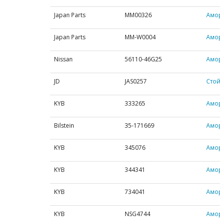
Japan Parts
MM00326
Амо
Japan Parts
MM-W0004
Амо
Nissan
56110-46G25
Амо
JD
JAS0257
Стой
KYB
333265
Амо
Bilstein
35-171669
Амо
KYB
345076
Амо
KYB
344341
Амор
KYB
734041
Амо
KYB
NSG4744
Амор