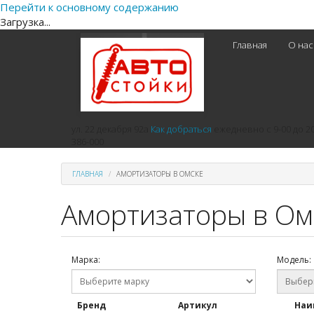
Перейти к основному содержанию
Загрузка...
Главная
О на
ул. 22 декабря 92а
Как добраться
ежедневно
с 9-00 до 2
386-000
ГЛАВНАЯ
АМОРТИЗАТОРЫ В ОМСКЕ
Амортизаторы в Ом
Марка:
Модель:
Бренд
Артикул
Наи