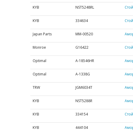
KYB
NST5248RL
Стой
KYB
334634
Стой
Japan Parts
MM-00520
Амо
Monroe
G16422
Стой
Optimal
A-18546HR
Амор
Optimal
A-1338G
Амор
TRW
JGM6034T
Амор
KYB
NST5288R
Амо
KYB
334154
Стой
KYB
444104
Амор