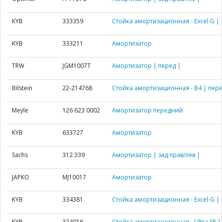
KYB
333359
Стойка амортизационная - Excel-G | 
KYB
333211
Амортизатор
TRW
JGM1007T
Амортизатор | перед |
Bilstein
22-214768
Стойка амортизационная - B4 | пере
Meyle
126 623 0002
Амортизатор передний
KYB
633727
Амортизатор
Sachs
312 339
Амортизатор | зад прав/лев |
JAPKO
MJ10017
Амортизатор
KYB
334381
Стойка амортизационная - Excel-G | 
KYB
324016
Стойка амортизационная - Ultra SR |