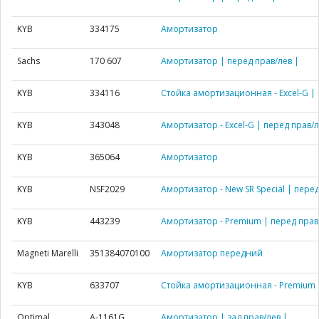
KYB
334175
Амортизатор
Sachs
170 607
Амортизатор | перед прав/лев |
KYB
334116
Стойка амортизационная - Excel-G | 
KYB
343048
Амортизатор - Excel-G | перед прав/л
KYB
365064
Амортизатор
KYB
NSF2029
Амортизатор - New SR Special | перед
KYB
443239
Амортизатор - Premium | перед прав
Magneti Marelli
351384070100
Амортизатор передний
KYB
633707
Стойка амортизационная - Premium |
Optimal
A-1161G
Амортизатор | зад прав/лев |