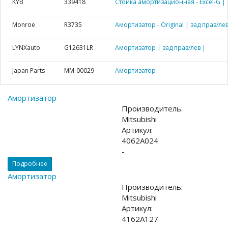
KYB
339418
Стойка амортизационная - Excel-G | 
Monroe
R3735
Амортизатор - Original | зад прав/лев
LYNXauto
G12631LR
Амортизатор | зад прав/лев |
Japan Parts
MM-00029
Амортизатор
Амортизатор
Производитель:
Mitsubishi
Артикул:
4062A024
-
Подробнее
Амортизатор
Производитель:
Mitsubishi
Артикул:
4162A127