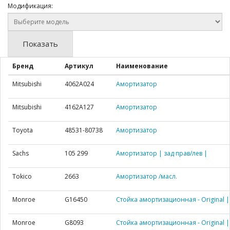
Модификация:
Показать
Бренд
Артикул
Наименование
Mitsubishi
4062A024
Амортизатор
Mitsubishi
4162A127
Амортизатор
Toyota
48531-80738
Амортизатор
Sachs
105 299
Амортизатор | зад прав/лев |
Tokico
2663
Амортизатор /масл.
Monroe
G16450
Стойка амортизационная - Original |
Monroe
G8093
Стойка амортизационная - Original |