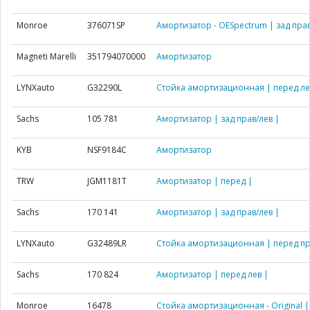
Monroe
376071SP
Амортизатор - OESpectrum | зад прав
Magneti Marelli
351794070000
Амортизатор
LYNXauto
G32290L
Стойка амортизационная | перед ле
Sachs
105 781
Амортизатор | зад прав/лев |
KYB
NSF9184C
Амортизатор
TRW
JGM1181T
Амортизатор | перед |
Sachs
170 141
Амортизатор | зад прав/лев |
LYNXauto
G32489LR
Стойка амортизационная | перед пр
Sachs
170 824
Амортизатор | перед лев |
Monroe
16478
Стойка амортизационная - Original |