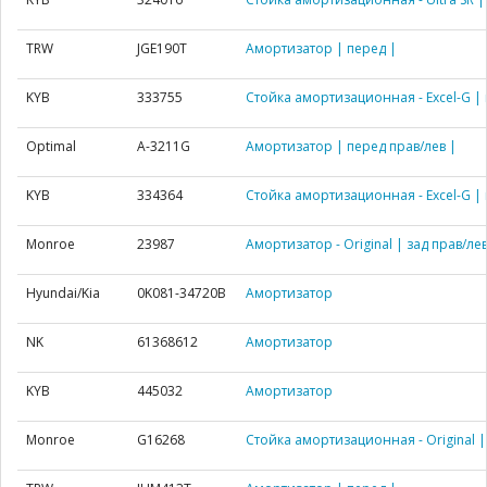
TRW
JGE190T
Амортизатор | перед |
KYB
333755
Стойка амортизационная - Excel-G | 
Optimal
A-3211G
Амортизатор | перед прав/лев |
KYB
334364
Стойка амортизационная - Excel-G | 
Monroe
23987
Амортизатор - Original | зад прав/лев
Hyundai/Kia
0K081-34720B
Амортизатор
NK
61368612
Амортизатор
KYB
445032
Амортизатор
Monroe
G16268
Стойка амортизационная - Original | 