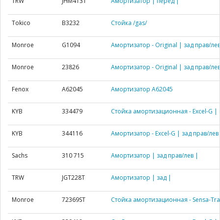
TRW
JHM413T
Амортизатор | перед |
Tokico
B3232
Стойка /gas/
Monroe
G1094
Амортизатор - Original | зад прав/лев
Monroe
23826
Амортизатор - Original | зад прав/лев
Fenox
A62045
Амортизатор A62045
KYB
334479
Стойка амортизационная - Excel-G | 
KYB
344116
Амортизатор - Excel-G | зад прав/лев
Sachs
310 715
Амортизатор | зад прав/лев |
TRW
JGT228T
Амортизатор | зад |
Monroe
72369ST
Стойка амортизационная - Sensa-Tra