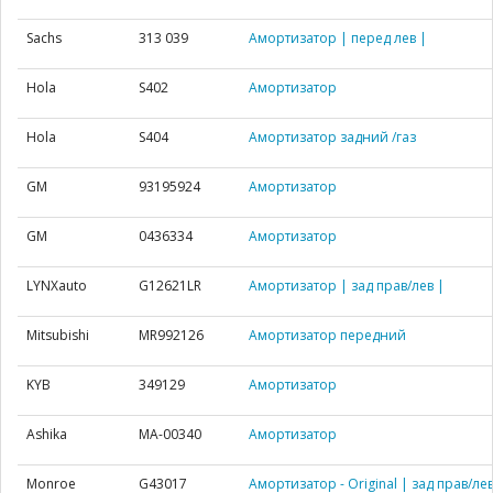
Sachs
313 039
Амортизатор | перед лев |
Hola
S402
Амортизатор
Hola
S404
Амортизатор задний /газ
GM
93195924
Амортизатор
GM
0436334
Амортизатор
LYNXauto
G12621LR
Амортизатор | зад прав/лев |
Mitsubishi
MR992126
Амортизатор передний
KYB
349129
Амортизатор
Ashika
MA-00340
Амортизатор
Monroe
G43017
Амортизатор - Original | зад прав/лев