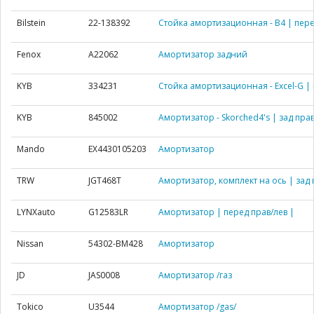
Bilstein
22-138392
Стойка амортизационная - B4 | пере
Fenox
A22062
Амортизатор задний
KYB
334231
Стойка амортизационная - Excel-G | 
KYB
845002
Амортизатор - Skorched4's | зад прав
Mando
EX4430105203
Амортизатор
TRW
JGT468T
Амортизатор, комплект на ось | зад 
LYNXauto
G12583LR
Амортизатор | перед прав/лев |
Nissan
54302-BM428
Амортизатор
JD
JAS0008
Амортизатор /газ
Tokico
U3544
Амортизатор /gas/