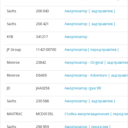
Sachs
200 043
Амортизатор | зад прав/лев |
Sachs
200 421
Амортизатор | зад прав/лев |
KYB
341217
Амортизатор
JP Group
1142100700
Амортизатор| перед прав/лев |
Monroe
23842
Амортизатор - Original | зад прав/лев
Monroe
D6439
Амортизатор - Adventure | зад прав/
JD
JAA0258
Амортизатор /gas/ RR
Sachs
230 588
Амортизатор | зад прав/лев |
MAXTRAC
MCD0135L
Стойка амортизационная | перед ле
Sachs
290 959
Амортизатор | перед лев |