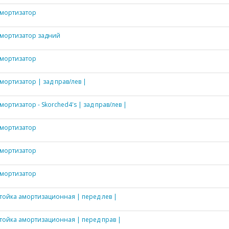
мортизатор
мортизатор задний
мортизатор
мортизатор | зад прав/лев |
мортизатор - Skorched4's | зад прав/лев |
мортизатор
мортизатор
мортизатор
тойка амортизационная | перед лев |
тойка амортизационная | перед прав |