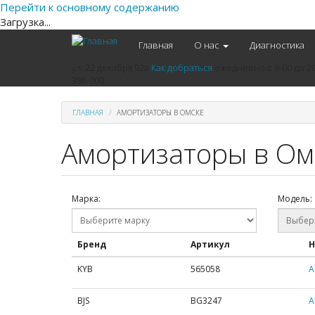
Перейти к основному содержанию
Загрузка...
Главная
О нас
Диагностика
ул. 22 декабря 92а
Как добраться
ежедневно
с 9-00 до 2
386-000
ГЛАВНАЯ
АМОРТИЗАТОРЫ В ОМСКЕ
Амортизаторы в Ом
Марка:
Модель:
Бренд
Артикул
Н
KYB
565058
А
BJS
BG3247
А