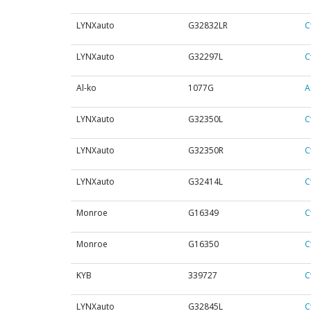
LYNXauto
G32832LR
С
LYNXauto
G32297L
С
Al-ko
1077G
А
LYNXauto
G32350L
С
LYNXauto
G32350R
С
LYNXauto
G32414L
С
Monroe
G16349
С
Monroe
G16350
С
KYB
339727
С
LYNXauto
G32845L
С