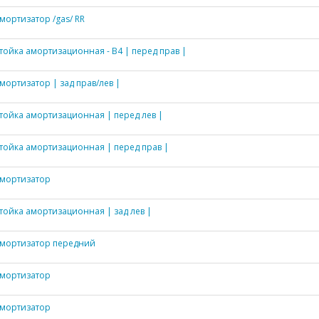
мортизатор /gas/ RR
тойка амортизационная - B4 | перед прав |
мортизатор | зад прав/лев |
тойка амортизационная | перед лев |
тойка амортизационная | перед прав |
мортизатор
тойка амортизационная | зад лев |
мортизатор передний
мортизатор
мортизатор