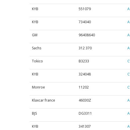
KYB
551079
А
KYB
734040
А
GM
96408640
А
Sachs
312 370
А
Tokico
B3233
С
KYB
324048
С
Monroe
11202
С
Klaxcar france
46030Z
А
BJS
DG3311
А
KYB
341307
А