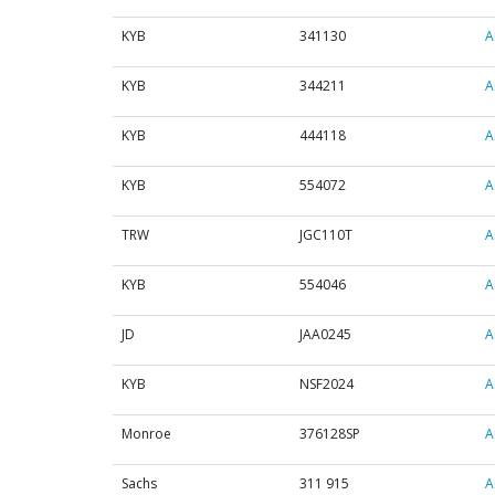
KYB
341130
А
KYB
344211
А
KYB
444118
А
KYB
554072
А
TRW
JGC110T
А
KYB
554046
А
JD
JAA0245
А
KYB
NSF2024
А
Monroe
376128SP
А
Sachs
311 915
А