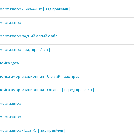
мортизатор - Gas-A-Just | зад прав/лев |
мортизатор
мортизатор задний левый с абс
мортизатор | зад прав/лев |
тойка /gas/
тойка амортизационная - Ultra SR | зад прав |
тойка амортизационная - Original | перед прав/лев |
мортизатор
мортизатор
мортизатор - Excel-G | зад прав/лев |