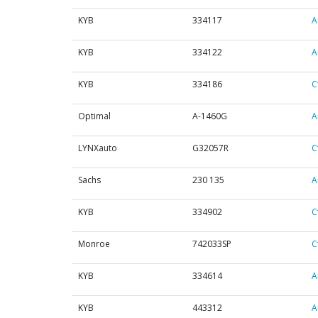
KYB
334117
А
KYB
334122
А
KYB
334186
С
Optimal
A-1460G
А
LYNXauto
G32057R
С
Sachs
230 135
А
KYB
334902
С
Monroe
742033SP
С
KYB
334614
А
KYB
443312
А