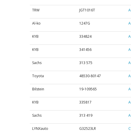
TRW
JGT1016T
А
Al-ko
1247G
А
KYB
334824
А
KYB
341456
А
Sachs
313 575
А
Toyota
48530-80147
А
Bilstein
19-109565
А
KYB
335817
А
Sachs
313 419
А
LYNXauto
G32523LR
С