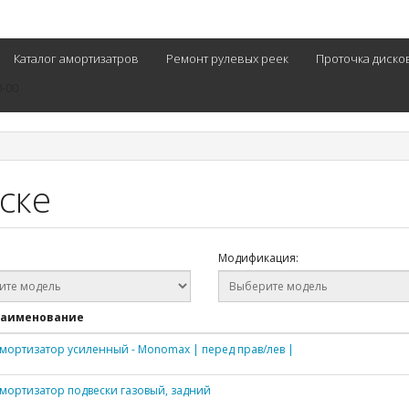
Каталог амортизатров
Ремонт рулевых реек
Проточка диско
0-00
ске
Модификация:
аименование
мортизатор усиленный - Monomax | перед прав/лев |
мортизатор подвески газовый, задний