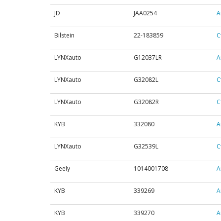
JD
JAA0254
А
Bilstein
22-183859
С
LYNXauto
G12037LR
А
LYNXauto
G32082L
С
LYNXauto
G32082R
С
KYB
332080
А
LYNXauto
G32539L
С
Geely
1014001708
А
KYB
339269
А
KYB
339270
А