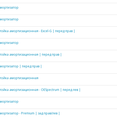
мортизатор
мортизатор
тойка амортизационная - Excel-G | перед прав |
мортизатор
тойка амортизационная | перед прав |
мортизатор | перед прав |
тойка амортизационная
тойка амортизационная - OESpectrum | перед лев |
мортизатор
мортизатор - Premium | зад прав/лев |