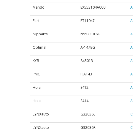
Mando
EX553104A000
А
Fast
FT11047
А
Nipparts
N5523018G
А
Optimal
A-1479G
А
KYB
845013
А
PMC
PJA143
А
Hola
S412
А
Hola
S414
А
LYNXauto
G32036L
С
LYNXauto
G32036R
С