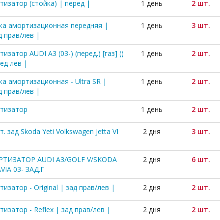
тизатор (стойка) | перед |
1 день
2 шт.
ка амортизационная передняя |
1 день
3 шт.
д прав/лев |
изатор AUDI A3 (03-) (перед.) [газ] ()
1 день
2 шт.
ед лев |
ка амортизационная - Ultra SR |
1 день
2 шт.
д прав/лев |
тизатор
1 день
2 шт.
. зад Skoda Yeti Volkswagen Jetta VI
2 дня
3 шт.
ТИЗАТОР AUDI A3/GOLF V/SKODA
2 дня
6 шт.
VIA 03- ЗАД.Г
изатор - Original | зад прав/лев |
2 дня
2 шт.
изатор - Reflex | зад прав/лев |
2 дня
2 шт.