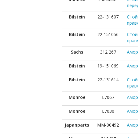
пере
Bilstein
22-131607
Стой
прав
Bilstein
22-151056
Стой
прав
Sachs
312 267
Амор
Bilstein
19-151069
Амор
Bilstein
22-131614
Стой
прав
Monroe
E7067
Амор
Monroe
E7030
Амор
Japanparts
MM-00492
Амор