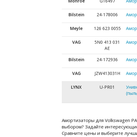
Monroe
G16497
Амор
Bilstein
24-178006
Амор
Meyle
126 623 0055
Амор
VAG
5N0 413 031
Амор
AE
Bilstein
24-172936
Аморт
VAG
JZW413031H
Амор
LYNX
U-PR01
Унив
(пыл
Амортизаторы для Volkswagen PAS
выбором? Задайте интересующие
Сравните цены и выберите лучши