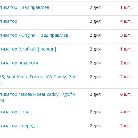
тизатор | зад прав/лев |
2 дня
1 шт.
тизатор
2 дня
4 шт.
изатор - Original | зад прав/лев |
2 дня
3 шт.
тизатор (стойка) | перед |
2 дня
1 шт.
тизатор подвески
2 дня
2 шт.
A3, Seat Altea, Toledo, VW Caddy, Golf
2 дня
2 шт.
l
изатор газовый seat caddy iii/golf v-
2 дня
6 шт.
ura
тизатор | зад |
2 дня
4 шт.
тизатор | перед |
2 дня
2 шт.