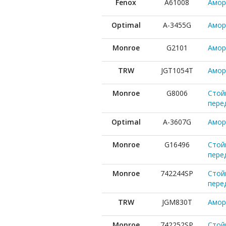
Fenox
A61008
Амор
Optimal
A-3455G
Амор
Monroe
G2101
Аморт
TRW
JGT1054T
Амор
Monroe
G8006
Стойк
пере
Optimal
A-3607G
Амор
Monroe
G16496
Стойк
пере
Monroe
742244SP
Стой
пере
TRW
JGM830T
Амор
Monroe
742252SP
Стой