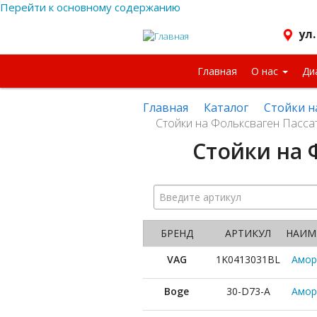
Перейти к основному содержанию
ул.
Главная
О нас
Ди
Главная
Каталог
Стойки н
Стойки на Фольксваген Пассат vi
Стойки на Ф
Введите
артикул:
БРЕНД
АРТИКУЛ
НАИМ
VAG
1K0413031BL
Амор
Boge
30-D73-A
Амор