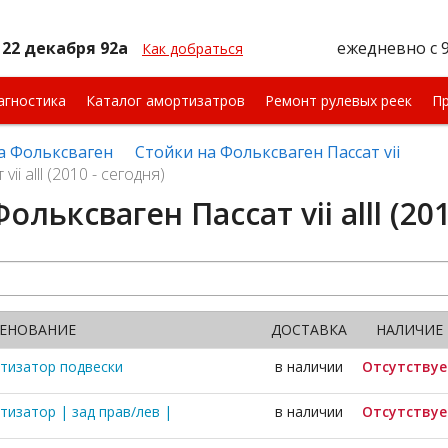
 22 декабря 92а
ежедневно
с 
Как добраться
агностика
Каталог амортизатров
Ремонт рулевых реек
Пр
а Фольксваген
Стойки на Фольксваген Пассат vii
i alll (2010 - сегодня)
ольксваген Пассат vii alll (201
ЕНОВАНИЕ
ДОСТАВКА
НАЛИЧИЕ
тизатор подвески
в наличии
Отсутствуе
тизатор | зад прав/лев |
в наличии
Отсутствуе