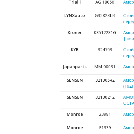
Trialli
AG 18050
Амор
LYNXauto
G32823LR
Стой
пере
Kroner
K3512281G
Аморт
| пер
KYB
324703
Стой
пере
Japanparts
MM-00031
Амор
SENSEN
32130542
Аморт
(162)
SENSEN
32130212
АМОР
OCTA
Monroe
23981
Аморт
Monroe
E1339
Аморт