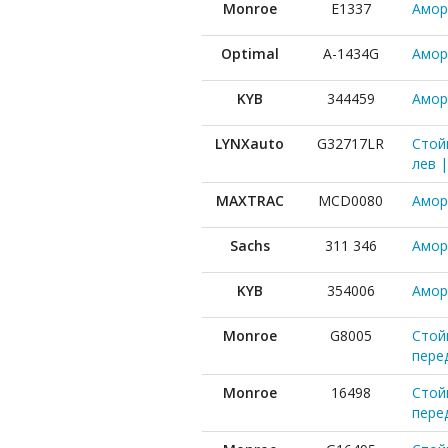
Monroe
E1337
Амор
Optimal
A-1434G
Амор
KYB
344459
Аморт
LYNXauto
G32717LR
Стой
лев |
MAXTRAC
MCD0080
Амор
Sachs
311 346
Амор
KYB
354006
Аморт
Monroe
G8005
Стойк
пере
Monroe
16498
Стойк
пере