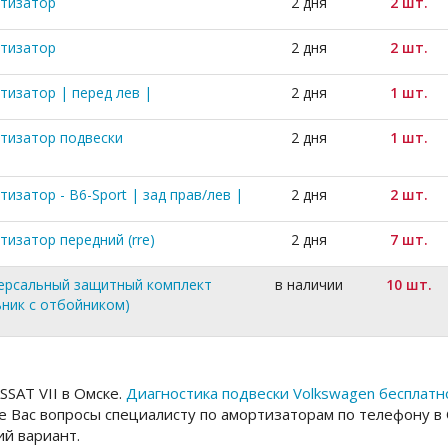
тизатор
2 дня
2 шт.
тизатор
2 дня
2 шт.
тизатор | перед лев |
2 дня
1 шт.
тизатор подвески
2 дня
1 шт.
изатор - B6-Sport | зад прав/лев |
2 дня
2 шт.
тизатор передний (rre)
2 дня
7 шт.
ерсальный защитный комплект
в наличии
10 шт.
ьник с отбойником)
SAT VII в Омске.
Диагностика подвески Volkswagen бесплатн
 Вас вопросы специалисту по амортизаторам по телефону в
й вариант.