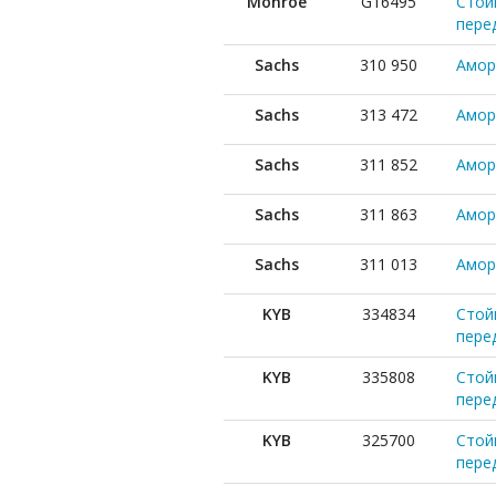
Monroe
G16495
Стойк
пере
Sachs
310 950
Амор
Sachs
313 472
Амор
Sachs
311 852
Амор
Sachs
311 863
Амор
Sachs
311 013
Амор
KYB
334834
Стой
пере
KYB
335808
Стой
пере
KYB
325700
Стой
пере