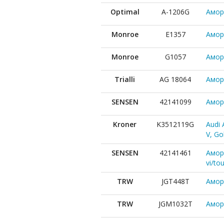
Optimal
A-1206G
Амор
Monroe
E1357
Амор
Monroe
G1057
Аморт
Trialli
AG 18064
Амор
SENSEN
42141099
Амор
Kroner
K3512119G
Audi 
V, Go
SENSEN
42141461
Аморт
vi/to
TRW
JGT448T
Амор
TRW
JGM1032T
Амор